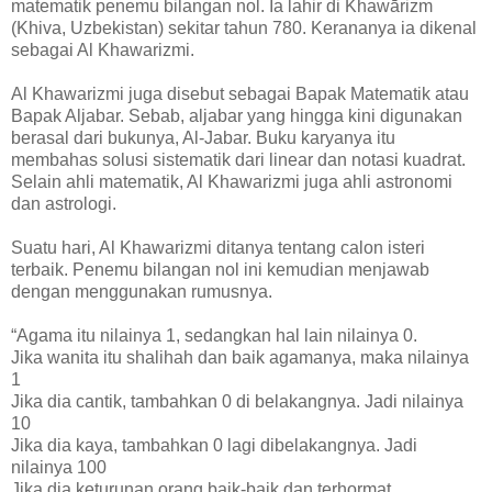
matematik penemu bilangan nol. Ia lahir di Khawārizm
(Khiva, Uzbekistan) sekitar tahun 780. Kerananya ia dikenal
sebagai Al Khawarizmi.
Al Khawarizmi juga disebut sebagai Bapak Matematik atau
Bapak Aljabar. Sebab, aljabar yang hingga kini digunakan
berasal dari bukunya, Al-Jabar. Buku karyanya itu
membahas solusi sistematik dari linear dan notasi kuadrat.
Selain ahli matematik, Al Khawarizmi juga ahli astronomi
dan astrologi.
Suatu hari, Al Khawarizmi ditanya tentang calon isteri
terbaik. Penemu bilangan nol ini kemudian menjawab
dengan menggunakan rumusnya.
“Agama itu nilainya 1, sedangkan hal lain nilainya 0.
Jika wanita itu shalihah dan baik agamanya, maka nilainya
1
Jika dia cantik, tambahkan 0 di belakangnya. Jadi nilainya
10
Jika dia kaya, tambahkan 0 lagi dibelakangnya. Jadi
nilainya 100
Jika dia keturunan orang baik-baik dan terhormat,