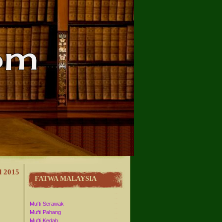
l 2015
FATWA MALAYSIA
Mufti Serawak
Mufti Pahang
Mufti Kedah