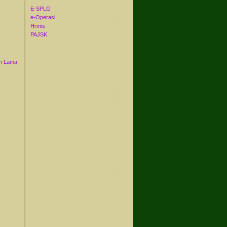
E-SPLG
e-Operasi
Hrmis
PAJSK
n Lama