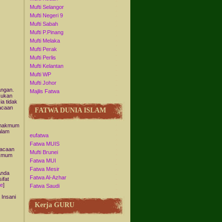
Mufti Selangor
Mufti Negeri 9
Mufti Sabah
Mufti P.Pinang
Mufti Melaka
Mufti Perak
Mufti Perlis
Mufti Kelantan
Mufti WP
Mufti Johor
angan.
Majlis Fatwa
kukan
ia tidak
bacaan
FATWA DUNIA ISLAM
, makmum
alam
eufatwa
Fatwa MUIS
bacaan
Mufti Brunei
akmum
Fatwa MUI
Fatwa Mesir
Anda
Fatwa Al-Azhar
ifat
te
]
Fatwa Saudi
 Insani
Kerja GURU