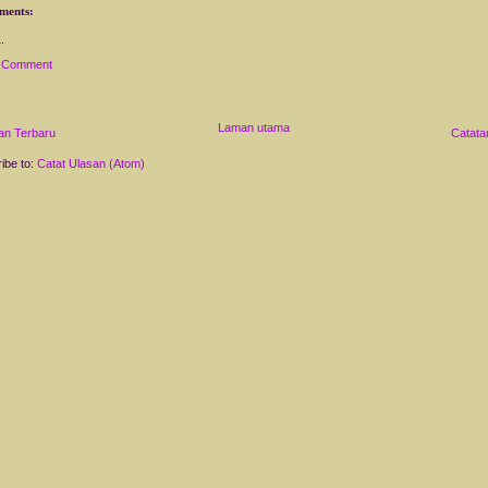
ments:
a Comment
Laman utama
an Terbaru
Catata
ibe to:
Catat Ulasan (Atom)