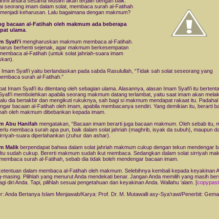
rahmi antara sesama Muslim akan terjalin dengan baik.
i seorang imam dalam solat, membaca surah al-Fatihah
 menjadi keharusan. Lalu bagaimana dengan makmum?
ng bacaan al-Fatihah oleh makmum ada beberapa
pat ulama
.
m Syafi’i
mengharuskan makmum membaca al-Fatihah.
arus berhenti sejenak, agar makmum berkesempatan
membaca al-Fatihah (untuk solat jahriah-suara imam
skan).
 Imam Syafi’i yaitu berlandaskan pada sabda Rasulullah, “Tidak sah solat seseorang yang
membaca surah al-Fatihah.”
at Imam Syafi’i itu ditentang oleh sebagian ulama. Alasannya, alasan Imam Syafi’i itu bertent
yafi’i membolehkan apabila seorang makmum datang terlambat, yaitu saat imam akan mela
lalu dia bertakbir dan mengikuti rukuknya, sah bagi si makmum mendapat rakaat itu. Padahal 
gar bacaan al-Fatihah oleh imam, apabila membacanya sendiri. Yang demikian itu, berarti 
ihah oleh makmum dibebankan kepada imam.
m Abu Hanifah
mengatakan, “Bacaan imam berarti juga bacaan makmum. Oleh sebab itu
perlu membaca surah apa pun, baik dalam solat jahriah (maghrib, isyak da subuh), maupun d
sirriyah-suara diperlahankan (zuhur dan ashar).
m Malik
berpendapat bahwa dalam solat jahriah makmum cukup dengan tekun mendengar 
Itu sudah cukup. Bererti makmum sudah ikut membaca. Sedangkan dalam solat sirriyah m
membaca surah al-Fatihah, sebab dia tidak boleh mendengar bacaan imam.
 ketentuan dalam membaca al-Fatihah oleh makmum. Selebihnya kembali kepada keyakinan 
-masing. Pilihlah yang menurut Anda mendekati benar. Jangan Anda memilih yang masih bers
agi diri Anda. Tapi, pilihlah sesuai pengetahuan dan keyakinan Anda. Wallahu ‘alam. [
copypas
: Anda Bertanya Islam Menjawab/Karya: Prof. Dr. M. Mutawalli asy-Sya’rawi/Penerbit: Gema