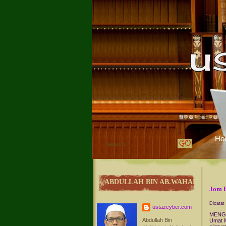
Ho
ABDULLAH BIN AB.WAHAB
Jom 
Dicatat
ustazcyber.com
MENGE
Abdullah Bin
Umat M