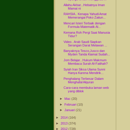
Allahu Akbar...Hebatnya Iman
Mamat ni
RAHSIA.. Kenapa Yahudi Amat
Memerangai Poko Zaitun...
Mencari Isteri Terbaik dengan
Formula Matematik Al...
Kemana Roh Pergi Saat Manusia
Tidur?
Video.. Arab Saudi Siapkan
Serangan Darat Melawan ...
Banyaknya Tesco,Jusco dan
Myden Tanda Kiamat Sudah...
Jom Belajar...Hukum Makmum
Membaca Surah Al-Fatihah?
Syiah Iran Siksa Ulama Sunni
Hanya Karena Mendirik...
Penghalang Terbesar Dalam
Menghafal Alquran
Cara-cara membuka laman web
yang diblok
►
Mac
(20)
►
Februari
(10)
►
Januari
(21)
►
2014
(164)
►
2013
(374)
►
2012
(728)