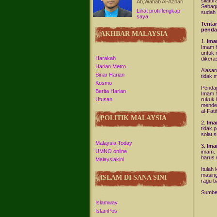
silatu
Ab,Wahab Al-Azhari
Sebaga
Lihat profil lengkap
sudah
saya
Tenta
penda
AKHBAR MALAYSIA
1.
Ima
Imam h
untuk 
Harakah
dikera
Harian Metro
Alasan
Sinar Harian
tidak 
Kosmo
Pendap
Berita Harian
Imam S
rukuk 
Utusan
menden
al-Fat
POLITIK MALAYSIA
2.
Ima
tidak 
solat 
Malaysia Today
3.
Ima
UMNO online
imam. 
harus 
Malaysiakini
Itulah
masing
ISLAM DI SANA SINI
ragu b
Sumber
Islamway
IslamPos