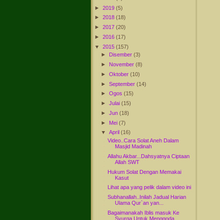
►
2019
(5)
►
2018
(18)
►
2017
(20)
►
2016
(17)
▼
2015
(157)
►
Disember
(3)
►
November
(8)
►
Oktober
(10)
►
September
(14)
►
Ogos
(15)
►
Julai
(15)
►
Jun
(18)
►
Mei
(7)
▼
April
(16)
Video..Cara Solat Aneh Dalam
Masjid Madinah
Allahu Akbar...Dahsyatnya Ciptaan
Allah SWT
Hukum Solat Dengan Memakai
Kasut
Lihat apa yang pelik dalam video ini
Subhanallah..Inilah Jadual Harian
Ulama Qur`an yan...
Bagaimanakah Iblis masuk Ke
Syurga Untuk Menggoda ...