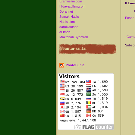
Eramuslim.com
0 Com
Hidayatullam.com
Dorar.net
Semak Hadis
Post 
Hadis uitm
darulkautsar
al-Iman
Catat
Maktabah Syamilah
Subscr
Santai-santai
PhotoFunia