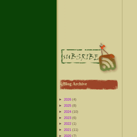
Blog Archive
►
2026
(4)
►
2025
(8)
►
2024
(10)
►
2023
(6)
►
2022
(1)
►
2021
(11)
►
2020
(7)