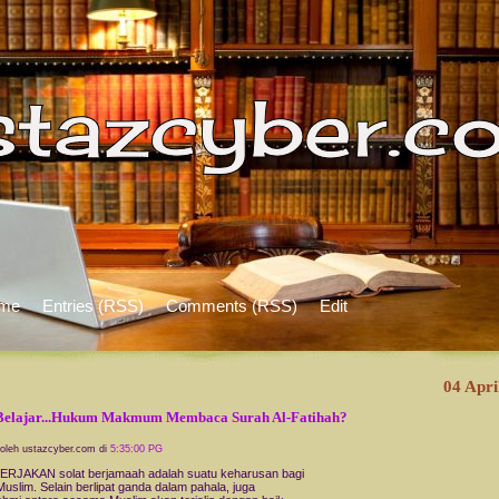
me
Entries (RSS)
Comments (RSS)
Edit
04 Apri
Belajar...Hukum Makmum Membaca Surah Al-Fatihah?
 oleh ustazcyber.com di
5:35:00 PG
RJAKAN solat berjamaah adalah suatu keharusan bagi
uslim. Selain berlipat ganda dalam pahala, juga