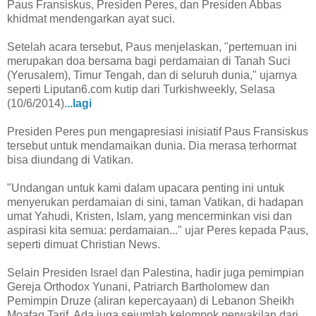
Paus Fransiskus, Presiden Peres, dan Presiden Abbas
khidmat mendengarkan ayat suci.
Setelah acara tersebut, Paus menjelaskan, "pertemuan ini
merupakan doa bersama bagi perdamaian di Tanah Suci
(Yerusalem), Timur Tengah, dan di seluruh dunia," ujarnya
seperti Liputan6.com kutip dari Turkishweekly, Selasa
(10/6/2014).
..lagi
Presiden Peres pun mengapresiasi inisiatif Paus Fransiskus
tersebut untuk mendamaikan dunia. Dia merasa terhormat
bisa diundang di Vatikan.
"Undangan untuk kami dalam upacara penting ini untuk
menyerukan perdamaian di sini, taman Vatikan, di hadapan
umat Yahudi, Kristen, Islam, yang mencerminkan visi dan
aspirasi kita semua: perdamaian..." ujar Peres kepada Paus,
seperti dimuat Christian News.
Selain Presiden Israel dan Palestina, hadir juga pemimpian
Gereja Orthodox Yunani, Patriarch Bartholomew dan
Pemimpin Druze (aliran kepercayaan) di Lebanon Sheikh
Moafaq Tarif. Ada juga sejumlah kelompok perwakilan dari