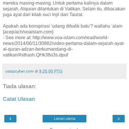
mereka masing-masing. Untuk pertama kalinya dalam
sejarah, Alquran dilantukan di Vatikan. Selain itu, dibacakan
juga ayat dari kitab suci Injil dan Taurat.
Apakah ada konspirasi 'udang dibalik batu'? wallahu 'alam
[acep/ach/voaislam.com]
- See more at: http://www.voa-islam.com/read/world-
news/2014/06/11/30882/video-pertama-dalam-sejarah-ayat-
al-quran-adzan-berkumandang-di-
vatikan/#sthash.QHk38o3s.dpuf
ustazcyber.com
di
9:25:00 PTG
Tiada ulasan:
Catat Ulasan
‹
›
Laman utama