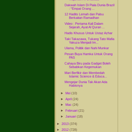
Dakwah Islam Di Piala Dunia Brazil
: “Empat Orang ...
12 Hadits Lemah dan Palsu
Berkaitan Ramadhan
Video : Pertama Kali Dalam
Sejarah, Ayat Al Quran ...
Hadis Khusus Untuk Ustaz Azhar
Taki Takazawa, Tukang Tato Mafia
Yakuza Menjadi Im...
Ulama, Politik dan Nahi Munkar
Pesan Buya Hamka Untuk Orang
PAS
Cahaya Biru pada Gadget Boleh
Sebabkan Kegemukan
Mari Berfikir dan Membedah
Islamic Science & Educa...
Mengejar Dunia Tak Akan Ada
Habisnya
►
Mei
(10)
►
April
(24)
►
Mac
(24)
►
Februari
(21)
►
Januari
(18)
►
2013
(374)
►
2012
(728)