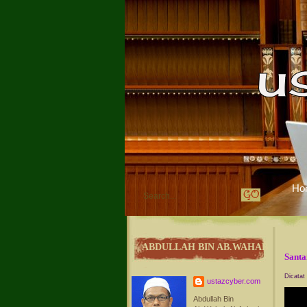
Ho
ABDULLAH BIN AB.WAHAB
Santa
Dicatat
ustazcyber.com
Abdullah Bin