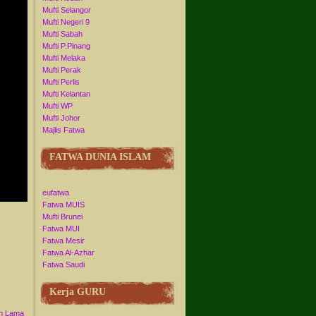
Mufti Selangor
Mufti Negeri 9
Mufti Sabah
Mufti P.Pinang
Mufti Melaka
Mufti Perak
Mufti Perlis
Mufti Kelantan
Mufti WP
Mufti Johor
Majlis Fatwa
FATWA DUNIA ISLAM
eufatwa
Fatwa MUIS
Mufti Brunei
Fatwa MUI
Fatwa Mesir
Fatwa Al-Azhar
Fatwa Saudi
Kerja GURU
n Lama