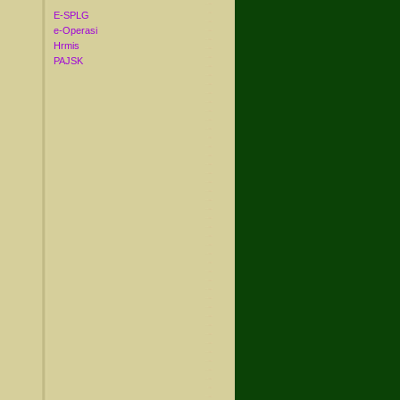
E-SPLG
e-Operasi
Hrmis
PAJSK