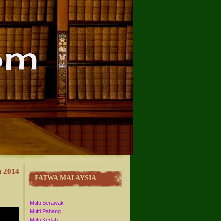
n 2014
FATWA MALAYSIA
Mufti Serawak
Mufti Pahang
Mufti Kedah