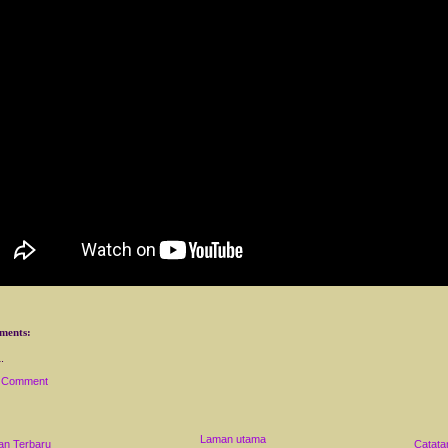
ments:
a Comment
Laman utama
an Terbaru
Catata