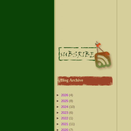
Blog Archive
►
2026
(4)
►
2025
(8)
►
2024
(10)
►
2023
(6)
►
2022
(1)
►
2021
(11)
►
2020
(7)