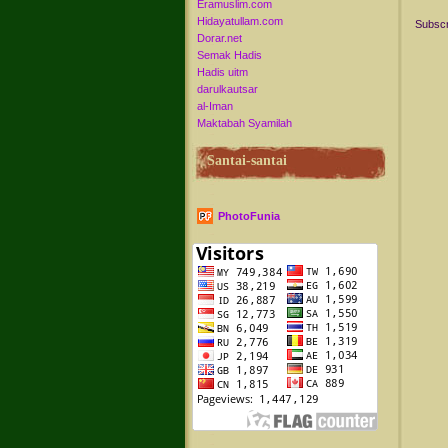
Eramuslim.com
Hidayatullam.com
Subscr
Dorar.net
Semak Hadis
Hadis uitm
darulkautsar
al-Iman
Maktabah Syamilah
Santai-santai
PhotoFunia