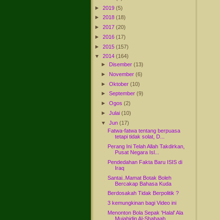
►
2019
(5)
►
2018
(18)
►
2017
(20)
►
2016
(17)
►
2015
(157)
▼
2014
(164)
►
Disember
(13)
►
November
(6)
►
Oktober
(10)
►
September
(9)
►
Ogos
(2)
►
Julai
(10)
▼
Jun
(17)
Fatwa-fatwa tentang berpuasa
tetapi tidak solat, D...
Perang Ini Telah Allah Takdirkan,
Pusat Negara Isl...
Pendedahan Fakta Baru ISIS di
Iraq
Santai..Mamat Botak Boleh
Bercakap Bahasa Kuda
Berdosakah Tidak Berpolitik ?
3 kemungkinan bagi Video ini
Menonton Bola Sepak 'Halal' Ala
Mujahidin Al-Shabaab