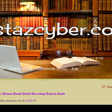
me
Entries (RSS)
Comments (RSS)
Edit
27 Ju
i..Mamat Botak Boleh Bercakap Bahasa Kuda
 oleh ustazcyber.com di
4:30:00 PG