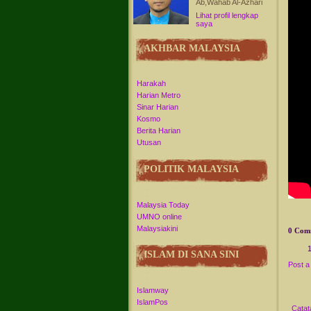
Ab,Wahab Al-Azhari
Lihat profil lengkap
saya
AKHBAR MALAYSIA
Harakah
Harian Metro
Sinar Harian
Kosmo
Berita Harian
Utusan
POLITIK MALAYSIA
Malaysia Today
UMNO online
Malaysiakini
0 Com
ISLAM DI SANA SINI
Post 
Islamway
IslamPos
Catat