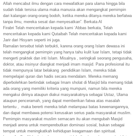
Allah mencabut ilmu dengan cara mewafatkan para ulama hingga bila
sudah tidak tersisa ulama maka manusia akan mengangkat pemimpin
dari kalangan orang-orang bodoh, ketika mereka ditanya mereka berfatwa
tanpa ilmu, mereka sesat dan menyesatkan”. Berkata Al
Firabri Telah menceritakan kepada kami ‘Abbas berkata, Telah
menceritakan kepada kami Qutaibah Telah menceritakan kepada kami
Jarir dari Hisyam seperti ini juga.
Ramalan tersebut telah terbukti, karena orang orang Islam dewasa ini
telah mengangkat pemimpin yang hanya tahu kulit luar Islam, tetapi tidak
mengerti praktek dan inti Islam. Misalnya , seringkali seorang pengusaha,
dokt
o
r, atau insinyur diangkat menjadi imam masjid. Para profesional itu
tidak mempunyai latar belakang pendidikan Islam, mereka tidak
mempelajari quran dan hadis secara mendalam. Mereka memang
diperbolehkan bertindak sebagai Imam sholat di Masjid bila memang tidak
ada orang yang memiliki kriteria yang mumpuni, namun bila mereka
mengakui dirinya ataupun diakui masyarakatnya sebagai Ustaz, Ulama
ataupun penceramah, yang dapat memberikan fatwa atas masalah
tertentu , maka ber
e
rti mereka telah melampaui batas kewenangannya,
dan dapat membawa potensi kerusakan serius pada masyarakat muslim.
Pemimpin masyarakat muslim semacam itu akan mengubah Masjid
menjadi arena untuk memperebutkan dominasi sosial, bukan sebagai
tempat untuk meningkatkah kehidupan keagamaan dan spiritual.