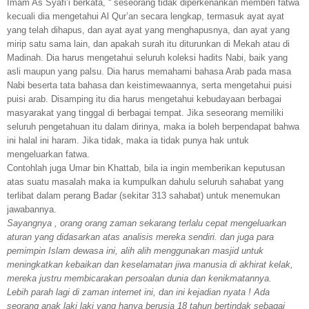
Imam As Syafi’i berkata, “ seseorang tidak diperkenankan memberi fatwa
kecuali dia mengetahui Al Qur’an secara lengkap, termasuk ayat ayat
yang telah dihapus, dan ayat ayat yang menghapusnya, dan ayat yang
mirip satu sama lain, dan apakah surah itu diturunkan di Mekah atau di
Madinah. Dia harus mengetahui seluruh koleksi hadits Nabi, baik yang
asli maupun yang palsu. Dia harus memahami bahasa Arab pada masa
Nabi beserta tata bahasa dan keistimewaannya, serta mengetahui puisi
puisi arab. Disamping itu dia harus mengetahui kebudayaan berbagai
masyarakat yang tinggal di berbagai tempat. Jika seseorang memiliki
seluruh pengetahuan itu dalam dirinya, maka ia boleh berpendapat bahwa
ini halal ini haram. Jika tidak, maka ia tidak punya hak untuk
mengeluarkan fatwa.
Contohlah juga Umar bin Khattab, bila ia ingin memberikan keputusan
atas suatu masalah maka ia kumpulkan dahulu seluruh sahabat yang
terlibat dalam perang Badar (sekitar 313 sahabat) untuk menemukan
jawabannya.
Sayangnya , orang orang zaman sekarang terlalu cepat mengeluarkan
aturan yang didasarkan atas analisis mereka sendiri. dan juga para
pemimpin Islam dewasa ini, alih alih menggunakan masjid untuk
meningkatkan kebaikan dan keselamatan jiwa manusia di akh
i
rat kelak,
mereka justru membicarakan persoalan dunia dan kenikmatannya.
Lebih parah lagi di zaman internet ini, dan ini kejadian nyata ! Ada
seorang anak laki laki yang hanya berusia 18 tahun bertindak sebagai