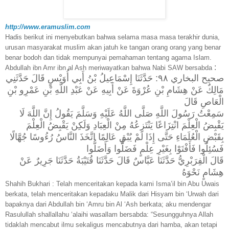
http://www.eramuslim.com
Hadis berikut ini menyebutkan bahwa selama masa masa terakhir dunia,
urusan masyarakat muslim akan jatuh ke tangan orang orang yang benar
benar bodoh dan tidak mempunyai pemahaman tentang agama Islam.
:
Abdullah ibn Amr ibn al Ash meriwayatkan bahwa Nabi SAW bersabda
صحيح البخاري ٩٨: حَدَّثَنَا إِسْمَاعِيلُ بْنُ أَبِي أُوَيْسٍ قَالَ حَدَّثَنِي
مَالِكٌ عَنْ هِشَامِ بْنِ عُرْوَةَ عَنْ أَبِيهِ عَنْ عَبْدِ اللَّهِ بْنِ عَمْرِو بْنِ
الْعَاصِ قَالَ
سَمِعْتُ رَسُولَ اللَّهِ صَلَّى اللَّهُ عَلَيْهِ وَسَلَّمَ يَقُولُ إِنَّ اللَّهَ لَا
يَقْبِضُ الْعِلْمَ انْتِزَاعًا يَنْتَزِعُهُ مِنْ الْعِبَادِ وَلَكِنْ يَقْبِضُ الْعِلْمَ
بِقَبْضِ الْعُلَمَاءِ حَتَّى إِذَا لَمْ يُبْقِ عَالِمًا اتَّخَذَ النَّاسُ رُءُوسًا جُهَّالًا
فَسُئِلُوا فَأَفْتَوْا بِغَيْرِ عِلْمٍ فَضَلُّوا وَأَضَلُّوا
قَالَ الْفِرَبْرِيُّ حَدَّثَنَا عَبَّاسٌ قَالَ حَدَّثَنَا قُتَيْبَةُ حَدَّثَنَا جَرِيرٌ عَنْ
هِشَامٍ نَحْوَهُ
Shahih Bukhari : Telah menceritakan kepada kami Isma’il bin Abu Uwais
berkata, telah menceritakan kepadaku Malik dari Hisyam bin ‘Urwah dari
bapaknya dari Abdullah bin ‘Amru bin Al ‘Ash berkata; aku mendengar
Rasulullah shallallahu ‘alaihi wasallam bersabda: “Sesungguhnya Allah
tidaklah mencabut ilmu sekaligus mencabutnya dari hamba, akan tetapi