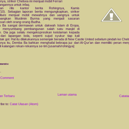
nya, striker Chelsea ini menjual mobil Ferrari
ngannya untuk infaq.
kian rilis kantor berita Rohingnya,
Kamis
/10).
Sebagian laporan berita mengungkapkan, striker
lues
menjual mobil mewahnya dan uangnya untuk
bangkan Muslimin Burma yang menjadi sasaran
san oleh orang-orang Budha.
 Ba sangat dermawan untuk dakwah Islam di Eropa,
ti menyumbang pembangunan salah satu masjid di
n. Dia juga selalu mengekspresikan keislaman kepada
 dari lapangan bola, seperti sujud syukur tiap kali
ak gol. Hal itu dilakukannya semenjak berada di New Castle United sebelum pindah ke Chel
nya itu, Demba Ba bahkan menghafal bebrapa juz dari Al-Qur’an dan memiliki peran men
di kalangan rekan-rekannya se-tim.[usamah/rohingya]
ments:
a Comment
Laman utama
an Terbaru
Catata
ibe to:
Catat Ulasan (Atom)