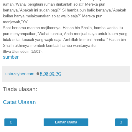
rumah,”Wahai penghuni rumah dirikanlah solat!” Mereka pun
bertanya,”Apakah ini sudah pagi?” Si hamba pun balik bertanya,”Apakah
kalian hanya melaksanakan solat wajib saja?” Mereka pun
menjawab,”Ya”.
Saat bertamu mantan majikannya, Hasan bin Shalih, hamba wanita itu
pun menyampaikan,”Wahai tuanku, Anda menjual saya untuk kaum yang
tidak solat kecuali yang wajib saja. Ambillah kembali hamba.” Hasan bin
Shalih akhirnya membeli kembali hamba wanitanya itu
(Ihya Ulumuddin, 1/501).
sumber
ustazcyber.com
di
5:08:00 PG
Tiada ulasan:
Catat Ulasan
‹
›
Laman utama