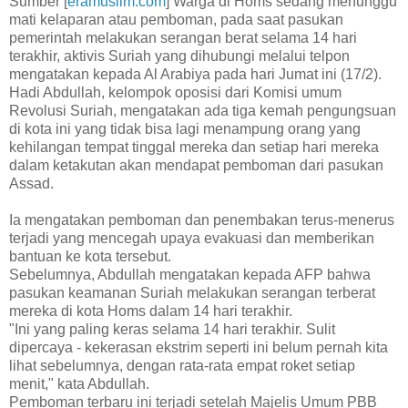
Sumber [
eramuslim.com
] Warga di Homs sedang menunggu
mati kelaparan atau pemboman, pada saat pasukan
pemerintah melakukan serangan berat selama 14 hari
terakhir, aktivis Suriah yang dihubungi melalui telpon
mengatakan kepada Al Arabiya pada hari Jumat ini (17/2).
Hadi Abdullah, kelompok oposisi dari Komisi umum
Revolusi Suriah, mengatakan ada tiga kemah pengungsuan
di kota ini yang tidak bisa lagi menampung orang yang
kehilangan tempat tinggal mereka dan setiap hari mereka
dalam ketakutan akan mendapat pemboman dari pasukan
Assad.
Ia mengatakan pemboman dan penembakan terus-menerus
terjadi yang mencegah upaya evakuasi dan memberikan
bantuan ke kota tersebut.
Sebelumnya, Abdullah mengatakan kepada AFP bahwa
pasukan keamanan Suriah melakukan serangan terberat
mereka di kota Homs dalam 14 hari terakhir.
"Ini yang paling keras selama 14 hari terakhir. Sulit
dipercaya - kekerasan ekstrim seperti ini belum pernah kita
lihat sebelumnya, dengan rata-rata empat roket setiap
menit," kata Abdullah.
Pemboman terbaru ini terjadi setelah Majelis Umum PBB