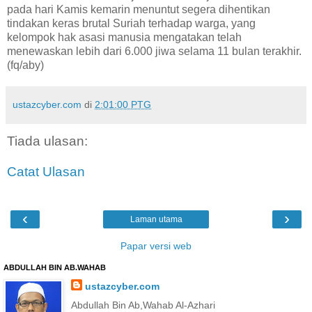
pada hari Kamis kemarin menuntut segera dihentikan
tindakan keras brutal Suriah terhadap warga, yang
kelompok hak asasi manusia mengatakan telah
menewaskan lebih dari 6.000 jiwa selama 11 bulan terakhir.
(fq/aby)
ustazcyber.com
di
2:01:00 PTG
Tiada ulasan:
Catat Ulasan
‹
›
Laman utama
Papar versi web
ABDULLAH BIN AB.WAHAB
ustazcyber.com
Abdullah Bin Ab,Wahab Al-Azhari