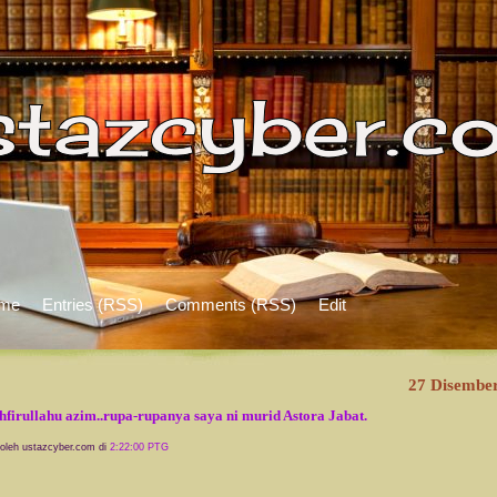
me
Entries (RSS)
Comments (RSS)
Edit
27 Disembe
hfirullahu azim..rupa-rupanya saya ni murid Astora Jabat.
 oleh ustazcyber.com di
2:22:00 PTG