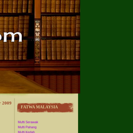
r 2009
FATWA MALAYSIA
Mufti Serawak
Mufti Pahang
Mufti Kedah