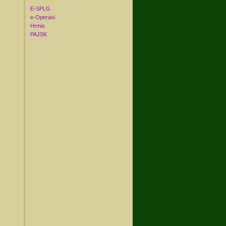
E-SPLG
e-Operasi
Hrmis
PAJSK