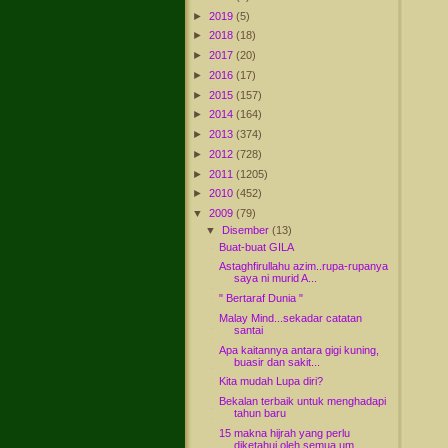
►
2019
(5)
►
2018
(18)
►
2017
(20)
►
2016
(17)
►
2015
(157)
►
2014
(164)
►
2013
(374)
►
2012
(728)
►
2011
(1205)
►
2010
(452)
▼
2009
(79)
▼
Disember
(13)
Buat-buat GILA
Astaghfirullahu azim..rupa-rupanya
saya ni murid A...
" Bertaraf Dunia "
Malay Mind...sekadar catatan
santai
Apa kaitannya antara gigi kuning,
buasir dan sakit...
Kita mudah Lupa diri?
Bekalan terbaik untuk menghadapi
tahun baru
15 makna hijrah yang perlu
diketahui oleh semua um...