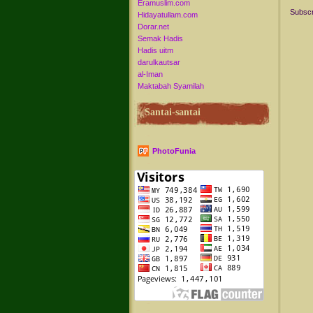
Eramuslim.com
Subscr
Hidayatullam.com
Dorar.net
Semak Hadis
Hadis uitm
darulkautsar
al-Iman
Maktabah Syamilah
Santai-santai
PhotoFunia