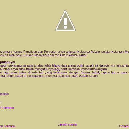
penyertaan kursus Penulisan dan Penterjemahan anjuran Keluarga Pelajar-pelajar Kelantan Me
aikan oleh wakil Utusan Malaysia Kaherah Encik Astora Jabat.
pulannya:
upun sekarang ini astora jabat telah hilang dari arena politik tanah air dan dia kini tercam
.tetapi saya tidak boleh mengutuknya lagi, nanti berdosa, mendurhakai guru. .
i lagi ustaz-ustaz di kelantan yang berkursus dengan Astora Jabat, tapi entah le para 
tiraf astora jabat tu sebagai guru mereka atau pun tidak. wallahu a'lam
ments:
a Comment
Laman utama
an Terbaru
Catata