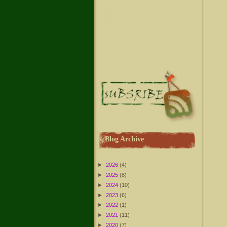
Blog Archive
►
2026
(4)
►
2025
(8)
►
2024
(10)
►
2023
(6)
►
2022
(1)
►
2021
(11)
►
2020
(7)