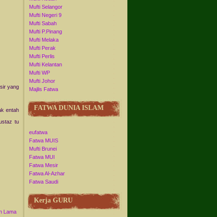
Mufti Selangor
Mufti Negeri 9
Mufti Sabah
Mufti P.Pinang
Mufti Melaka
Mufti Perak
Mufti Perlis
Mufti Kelantan
Mufti WP
Mufti Johor
sir yang
Majlis Fatwa
FATWA DUNIA ISLAM
pak entah
ustaz tu
eufatwa
Fatwa MUIS
Mufti Brunei
Fatwa MUI
Fatwa Mesir
Fatwa Al-Azhar
Fatwa Saudi
Kerja GURU
n Lama