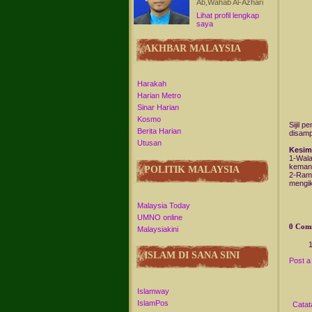
Ab,Wahab Al-Azhari
Lihat profil lengkap
saya
AKHBAR MALAYSIA
Harakah
Harian Metro
Sinar Harian
Kosmo
Sijil 
Berita Harian
disamp
Utusan
Kesim
1-Wala
kemana
POLITIK MALAYSIA
2-Rama
mengik
Malaysia Today
UMNO online
0 Com
Malaysiakini
ISLAM DI SANA SINI
Post 
Islamway
IslamPos
Catat