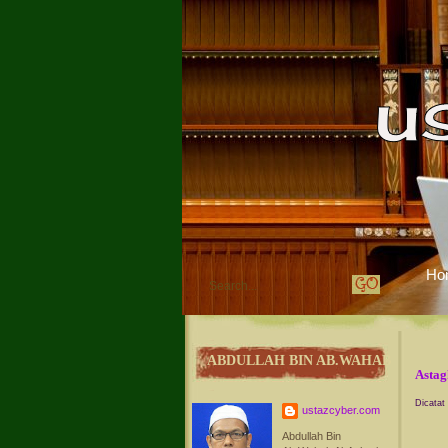
Ho
ABDULLAH BIN AB.WAHAB
Astag
Dicatat
ustazcyber.com
Abdullah Bin