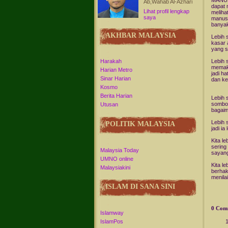
MANUSI
Ab,Wahab Al-Azhari
dapat 
Lihat profil lengkap
meliha
saya
manusi
banyak
AKHBAR MALAYSIA
Lebih 
kasar 
yang s
Lebih 
Harakah
memaka
Harian Metro
jadi h
Sinar Harian
dan ke
Kosmo
Berita Harian
Lebih 
sombon
Utusan
bagaim
Lebih 
POLITIK MALAYSIA
jadi i
Kita l
sering
Malaysia Today
sayang
UMNO online
Kita le
Malaysiakini
berhak
menila
ISLAM DI SANA SINI
0 Com
Islamway
IslamPos