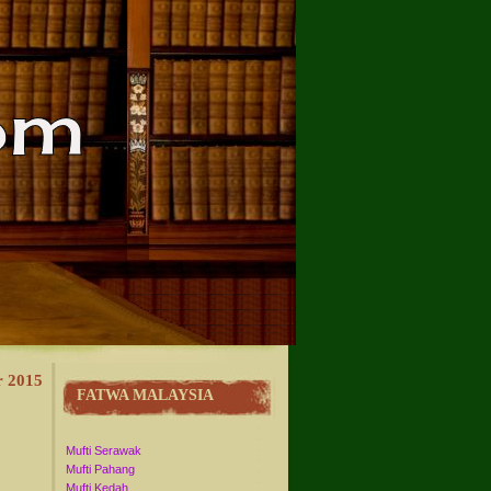
r 2015
FATWA MALAYSIA
Mufti Serawak
Mufti Pahang
Mufti Kedah