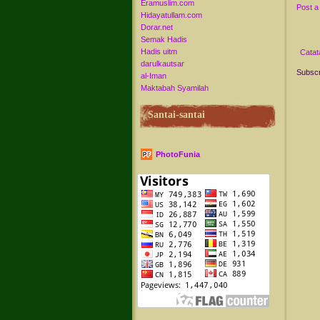
Eramuslim.com
Post 
Hidayatullam.com
Dorar.net
Semak Hadis
Hadis uitm
Catat
darulkautsar
Subscr
al-Iman
Maktabah Syamilah
Santai-santai
PhotoFunia