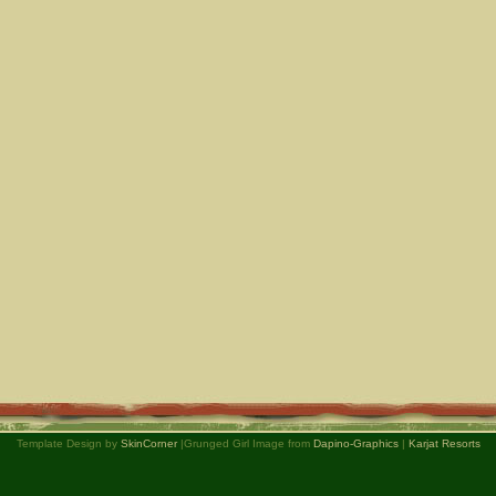
Template Design by
SkinCorner
|Grunged Girl Image from
Dapino-Graphics
|
Karjat Resorts