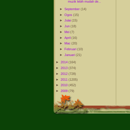
muzik lebih mudah de...
►
September
(14)
►
Ogos
(15)
►
Julai
(15)
►
Jun
(18)
►
Mei
(7)
►
April
(16)
►
Mac
(20)
►
Februari
(10)
►
Januari
(21)
►
2014
(164)
►
2013
(374)
►
2012
(728)
►
2011
(1205)
►
2010
(452)
►
2009
(79)