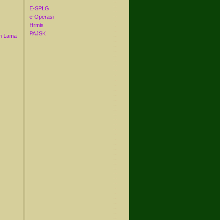
E-SPLG
e-Operasi
Hrmis
PAJSK
n Lama