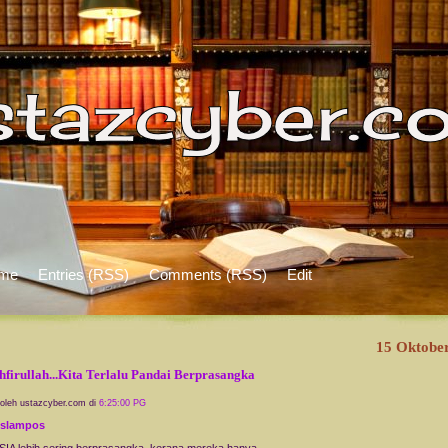
me
Entries (RSS)
Comments (RSS)
Edit
15 Oktobe
hfirullah...Kita Terlalu Pandai Berprasangka
 oleh ustazcyber.com di
6:25:00 PG
 islampos