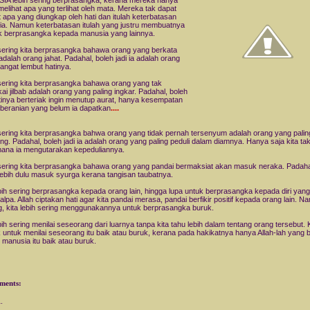
A lebih sering berprasangka, kerana mereka hanya
melihat apa yang terlihat oleh mata. Mereka tak dapat
t apa yang diungkap oleh hati dan itulah keterbatasan
a. Namun keterbatasan itulah yang justru membuatnya
 berprasangka kepada manusia yang lainnya.
sering kita berprasangka bahawa orang yang berkata
adalah orang jahat. Padahal, boleh jadi ia adalah orang
angat lembut hatinya.
sering kita berprasangka bahawa orang yang tak
i jilbab adalah orang yang paling ingkar. Padahal, boleh
atinya berteriak ingin menutup aurat, hanya kesempatan
beranian yang belum ia dapatkan
....
sering kita berprasangka bahwa orang yang tidak pernah tersenyum adalah orang yang palin
g. Padahal, boleh jadi ia adalah orang yang paling peduli dalam diamnya. Hanya saja kita ta
ana ia mengutarakan kepeduliannya.
sering kita berprasangka bahawa orang yang pandai bermaksiat akan masuk neraka. Padaha
a lebih dulu masuk syurga kerana tangisan taubatnya.
ebih sering berprasangka kepada orang lain, hingga lupa untuk berprasangka kepada diri yang
 alpa. Allah ciptakan hati agar kita pandai merasa, pandai berfikir positif kepada orang lain. 
, kita lebih sering menggunakannya untuk berprasangka buruk.
bih sering menilai seseorang dari luarnya tanpa kita tahu lebih dalam tentang orang tersebut. K
 untuk menilai seseorang itu baik atau buruk, kerana pada hakikatnya hanya Allah-lah yang 
i manusia itu baik atau buruk.
ments: