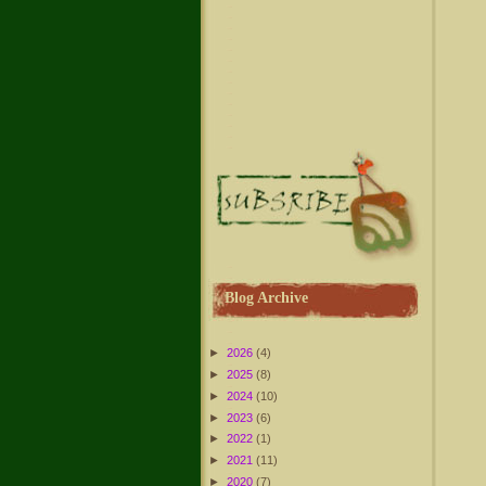
Blog Archive
►
2026
(4)
►
2025
(8)
►
2024
(10)
►
2023
(6)
►
2022
(1)
►
2021
(11)
►
2020
(7)