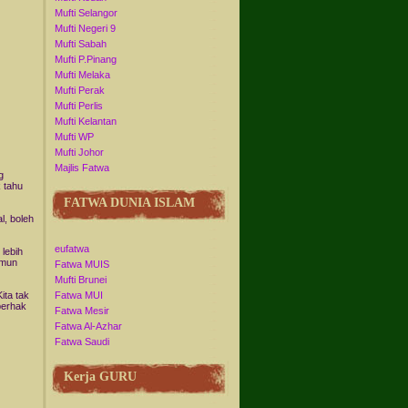
Mufti Selangor
Mufti Negeri 9
Mufti Sabah
Mufti P.Pinang
Mufti Melaka
Mufti Perak
Mufti Perlis
Mufti Kelantan
Mufti WP
Mufti Johor
Majlis Fatwa
g
k tahu
FATWA DUNIA ISLAM
l, boleh
eufatwa
 lebih
Namun
Fatwa MUIS
Mufti Brunei
ita tak
Fatwa MUI
berhak
Fatwa Mesir
Fatwa Al-Azhar
Fatwa Saudi
Kerja GURU