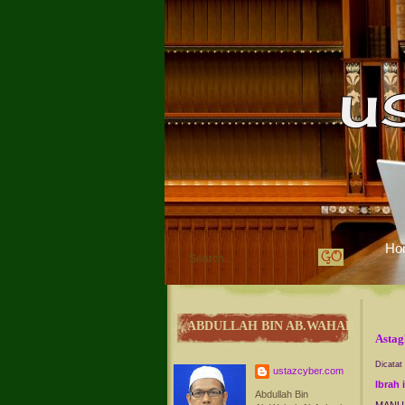
Ho
ABDULLAH BIN AB.WAHAB
Astag
Dicatat
ustazcyber.com
Ibrah
Abdullah Bin