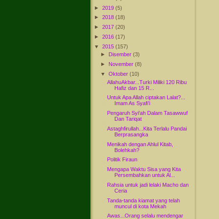
►
2019
(5)
►
2018
(18)
►
2017
(20)
►
2016
(17)
▼
2015
(157)
►
Disember
(3)
►
November
(8)
▼
Oktober
(10)
AllahuAkbar...Turki Miliki 120 Ribu
Hafiz dan 15 R...
Untuk Apa Allah ciptakan Lalat?...
Imam As Syafi’i
Pengaruh Syi'ah Dalam Tasawwuf
Dan Tariqat
Astaghfirullah...Kita Terlalu Pandai
Berprasangka
Menikah dengan Ahlul Kitab,
Bolehkah?
Politik Firaun
Mengapa Waktu Sisa yang Kita
Persembahkan untuk Al...
Rahsia untuk jadi lelaki Macho dan
Ceria
Tanda-tanda kiamat yang telah
muncul di kota Mekah
Awas...Orang selalu mendengar