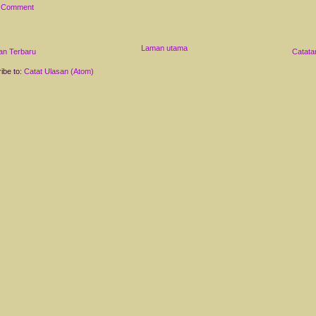
a Comment
Laman utama
an Terbaru
Catata
ibe to:
Catat Ulasan (Atom)