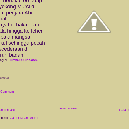
h berlaku terhadap
yokong Mursi di
am penjara Abu
bal:
yat di bakar dari
la hingga ke leher
epala mangsa
ukul sehingga pecah
ecederaan di
uruh badan
agi di .
ikhwanonline.com
ments:
a Comment
Laman utama
an Terbaru
Catata
ibe to:
Catat Ulasan (Atom)