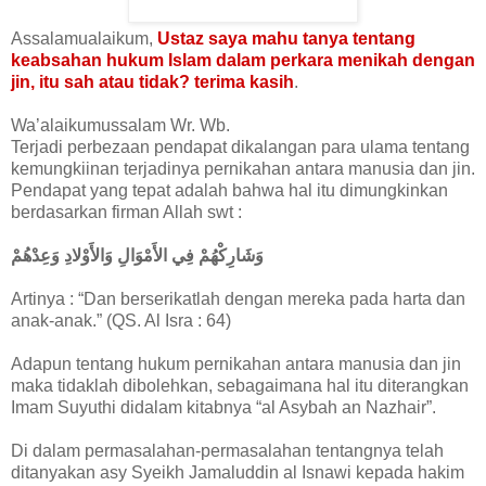
Assalamualaikum,
Ustaz saya mahu tanya tentang
keabsahan hukum Islam dalam perkara menikah dengan
jin, itu sah atau tidak? terima kasih
.
Wa’alaikumussalam Wr. Wb.
Terjadi perbezaan pendapat dikalangan para ulama tentang
kemungkiinan terjadinya pernikahan antara manusia dan jin.
Pendapat yang tepat adalah bahwa hal itu dimungkinkan
berdasarkan firman Allah swt :
وَشَارِكْهُمْ فِي الأَمْوَالِ وَالأَوْلادِ وَعِدْهُمْ
Artinya : “Dan berserikatlah dengan mereka pada harta dan
anak-anak.” (QS. Al Isra : 64)
Adapun tentang hukum pernikahan antara manusia dan jin
maka tidaklah dibolehkan, sebagaimana hal itu diterangkan
Imam Suyuthi didalam kitabnya “al Asybah an Nazhair”.
Di dalam permasalahan-permasalahan tentangnya telah
ditanyakan asy Syeikh Jamaluddin al Isnawi kepada hakim