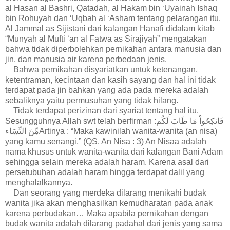
al Hasan al Bashri, Qatadah, al Hakam bin ‘Uyainah Ishaq
bin Rohuyah dan ‘Uqbah al ‘Asham tentang pelarangan itu.
Al Jammal as Sijistani dari kalangan Hanafi didalam kitab
“Munyah al Mufti ‘an al Fatwa as Sirajiyah” mengatakan
bahwa tidak diperbolehkan pernikahan antara manusia dan
jin, dan manusia air karena perbedaan jenis.
Bahwa pernikahan disyariatkan untuk ketenangan,
ketentraman, kecintaan dan kasih sayang dan hal ini tidak
terdapat pada jin bahkan yang ada pada mereka adalah
sebaliknya yaitu permusuhan yang tidak hilang.
Tidak terdapat perizinan dari syariat tentang hal itu.
Sesungguhnya Allah swt telah berfirman :فَانكِحُواْ مَا طَابَ لَكُم
مِّنَ النِّسَاءArtinya : “Maka kawinilah wanita-wanita (an nisa)
yang kamu senangi.” (QS. An Nisa : 3) An Nisaa adalah
nama khusus untuk wanita-wanita dari kalangan Bani Adam
sehingga selain mereka adalah haram. Karena asal dari
persetubuhan adalah haram hingga terdapat dalil yang
menghalalkannya.
Dan seorang yang merdeka dilarang menikahi budak
wanita jika akan menghasilkan kemudharatan pada anak
karena perbudakan… Maka apabila pernikahan dengan
budak wanita adalah dilarang padahal dari jenis yang sama