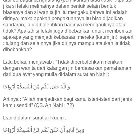
jika si lelaki melihatnya dalam bentuk selain bentuk
biasanya dan si wanita jin itu mengaku bahwa ini adalah
dirinya, maka apakah pengakuannya itu bisa dijadikan
sandaran, lalu dibolehhkan baginya menggaulinya atau
tidak? Apakah si lelaki juga dibebankan untuk memberikan
apa-apa yang menjadi kebiasaan mereka (kaum jin), seperti
: tulang dan selainnya jika dirinya mampu ataukah ia tidak
dibebankan?
Lalu beliau menjawab : “Tidak diperbolehkan menikah
dengan wanita dari kalangan jin berdasarkan pemahaman
dari dua ayat yang mulia didalam surat an Nahl :
وَاللّهُ جَعَلَ لَكُم مِّنْ أَنفُسِكُمْ أَزْوَاجًا
Artinya : “Allah menjadikan bagi kamu isteri-isteri dari jenis
kamu sendiri” (QS. An Nahl : 72)
Dan didalam surat ar Ruum :
وَمِنْ آيَاتِهِ أَنْ خَلَقَ لَكُم مِّنْ أَنفُسِكُمْ أَزْوَاجًا