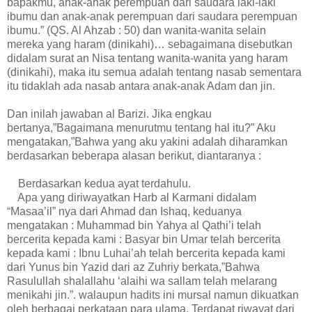
bapakmu, anak-anak perempuan dari saudara laki-laki
ibumu dan anak-anak perempuan dari saudara perempuan
ibumu.” (QS. Al Ahzab : 50) dan wanita-wanita selain
mereka yang haram (dinikahi)… sebagaimana disebutkan
didalam surat an Nisa tentang wanita-wanita yang haram
(dinikahi), maka itu semua adalah tentang nasab sementara
itu tidaklah ada nasab antara anak-anak Adam dan jin.
Dan inilah jawaban al Barizi. Jika engkau
bertanya,”Bagaimana menurutmu tentang hal itu?” Aku
mengatakan,”Bahwa yang aku yakini adalah diharamkan
berdasarkan beberapa alasan berikut, diantaranya :
Berdasarkan kedua ayat terdahulu.
Apa yang diriwayatkan Harb al Karmani didalam
“Masaa’il” nya dari Ahmad dan Ishaq, keduanya
mengatakan : Muhammad bin Yahya al Qathi’i telah
bercerita kepada kami : Basyar bin Umar telah bercerita
kepada kami : Ibnu Luhai’ah telah bercerita kepada kami
dari Yunus bin Yazid dari az Zuhriy berkata,”Bahwa
Rasulullah shalallahu ‘alaihi wa sallam telah melarang
menikahi jin.”. walaupun hadits ini mursal namun dikuatkan
oleh berbagai perkataan para ulama. Terdapat riwayat dari