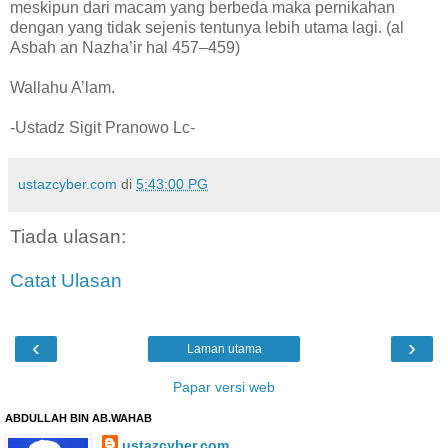
meskipun dari macam yang berbeda maka pernikahan
dengan yang tidak sejenis tentunya lebih utama lagi. (al
Asbah an Nazha’ir hal 457–459)
Wallahu A’lam.
-Ustadz Sigit Pranowo Lc-
ustazcyber.com
di
5:43:00 PG
Tiada ulasan:
Catat Ulasan
‹
›
Laman utama
Papar versi web
ABDULLAH BIN AB.WAHAB
ustazcyber.com