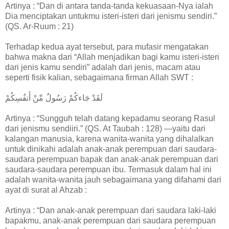
Artinya : “Dan di antara tanda-tanda kekuasaan-Nya ialah
Dia menciptakan untukmu isteri-isteri dari jenismu sendiri.”
(QS. Ar-Ruum : 21)
Terhadap kedua ayat tersebut, para mufasir mengatakan
bahwa makna dari “Allah menjadikan bagi kamu isteri-isteri
dari jenis kamu sendiri” adalah dari jenis, macam atau
seperti fisik kalian, sebagaimana firman Allah SWT :
لَقَدْ جَاءكُمْ رَسُولٌ مِّنْ أَنفُسِكُمْ
Artinya : “Sungguh telah datang kepadamu seorang Rasul
dari jenismu sendiiri.” (QS. At Taubah : 128) —yaitu dari
kalangan manusia, karena wanita-wanita yang dihalalkan
untuk dinikahi adalah anak-anak perempuan dari saudara-
saudara perempuan bapak dan anak-anak perempuan dari
saudara-saudara perempuan ibu. Termasuk dalam hal ini
adalah wanita-wanita jauh sebagaimana yang difahami dari
ayat di surat al Ahzab :
Artinya : “Dan anak-anak perempuan dari saudara laki-laki
bapakmu, anak-anak perempuan dari saudara perempuan