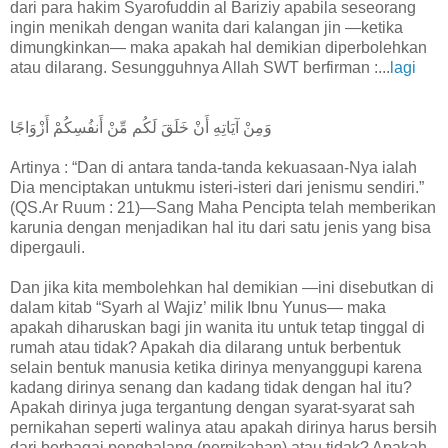
dari para hakim Syarofuddin al Bariziy apabila seseorang
ingin menikah dengan wanita dari kalangan jin —ketika
dimungkinkan— maka apakah hal demikian diperbolehkan
atau dilarang. Sesungguhnya Allah SWT berfirman :...
lagi
وَمِنْ آيَاتِهِ أَنْ خَلَقَ لَكُم مِّنْ أَنفُسِكُمْ أَزْوَاجًا
Artinya : “Dan di antara tanda-tanda kekuasaan-Nya ialah
Dia menciptakan untukmu isteri-isteri dari jenismu sendiri.”
(QS.Ar Ruum : 21)—Sang Maha Pencipta telah memberikan
karunia dengan menjadikan hal itu dari satu jenis yang bisa
dipergauli.
Dan jika kita membolehkan hal demikian —ini disebutkan di
dalam kitab “Syarh al Wajiz’ milik Ibnu Yunus— maka
apakah diharuskan bagi jin wanita itu untuk tetap tinggal di
rumah atau tidak? Apakah dia dilarang untuk berbentuk
selain bentuk manusia ketika dirinya menyanggupi karena
kadang dirinya senang dan kadang tidak dengan hal itu?
Apakah dirinya juga tergantung dengan syarat-syarat sah
pernikahan seperti walinya atau apakah dirinya harus bersih
dari berbagai penghalang (pernikahan) atau tidak? Apakah