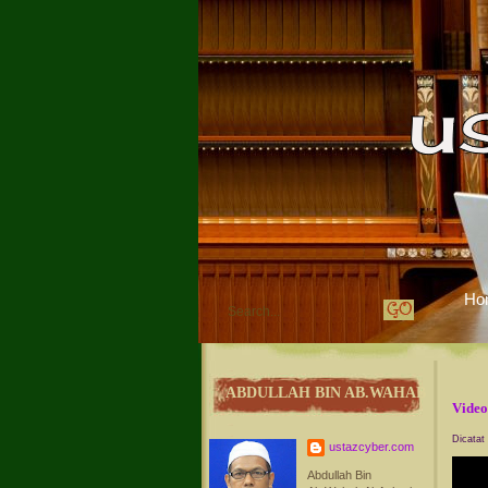
Ho
ABDULLAH BIN AB.WAHAB
Video
Dicatat
ustazcyber.com
Abdullah Bin