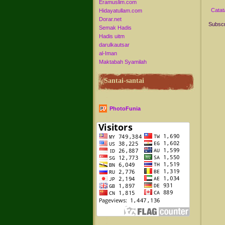
Eramuslim.com
Catat
Hidayatullam.com
Dorar.net
Subscr
Semak Hadis
Hadis uitm
darulkautsar
al-Iman
Maktabah Syamilah
Santai-santai
PhotoFunia