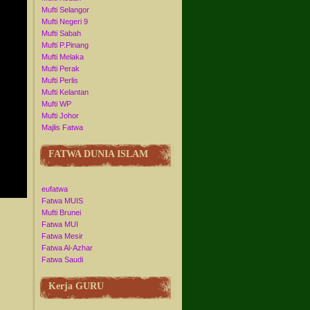
Mufti Selangor
Mufti Negeri 9
Mufti Sabah
Mufti P.Pinang
Mufti Melaka
Mufti Perak
Mufti Perlis
Mufti Kelantan
Mufti WP
Mufti Johor
Majlis Fatwa
FATWA DUNIA ISLAM
eufatwa
Fatwa MUIS
Mufti Brunei
Fatwa MUI
Fatwa Mesir
Fatwa Al-Azhar
Fatwa Saudi
Kerja GURU