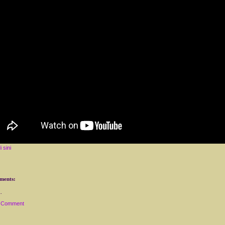
 sini
ments:
a Comment