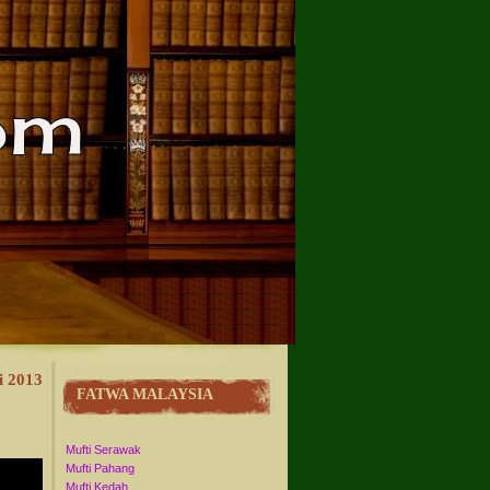
i 2013
FATWA MALAYSIA
Mufti Serawak
Mufti Pahang
Mufti Kedah