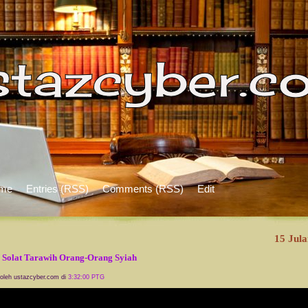
me
Entries (RSS)
Comments (RSS)
Edit
15 Jula
 Solat Tarawih Orang-Orang Syiah
 oleh ustazcyber.com di
3:32:00 PTG