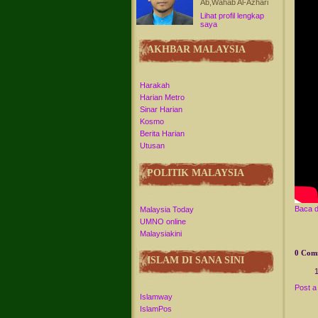
Ab,Wahab Al-Azhari
Lihat profil lengkap
saya
AKHBAR MALAYSIA
Harakah
Harian Metro
Sinar Harian
Kosmo
Berita Harian
Utusan
POLITIK MALAYSIA
Baca di
Malaysia Today
UMNO online
Malaysiakini
0 Com
ISLAM DI SANA SINI
Post 
Islamway
IslamPos