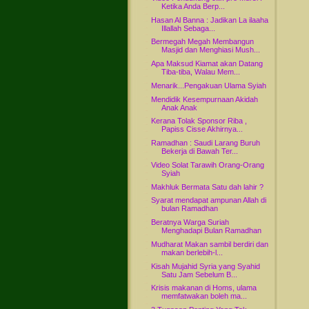
Ketika Anda Berp...
Hasan Al Banna : Jadikan La ilaaha
Illallah Sebaga...
Bermegah Megah Membangun
Masjid dan Menghiasi Mush...
Apa Maksud Kiamat akan Datang
Tiba-tiba, Walau Mem...
Menarik...Pengakuan Ulama Syiah
Mendidik Kesempurnaan Akidah
Anak Anak
Kerana Tolak Sponsor Riba ,
Papiss Cisse Akhirnya...
Ramadhan : Saudi Larang Buruh
Bekerja di Bawah Ter...
Video Solat Tarawih Orang-Orang
Syiah
Makhluk Bermata Satu dah lahir ?
Syarat mendapat ampunan Allah di
bulan Ramadhan
Beratnya Warga Suriah
Menghadapi Bulan Ramadhan
Mudharat Makan sambil berdiri dan
makan berlebih-l...
Kisah Mujahid Syria yang Syahid
Satu Jam Sebelum B...
Krisis makanan di Homs, ulama
memfatwakan boleh ma...