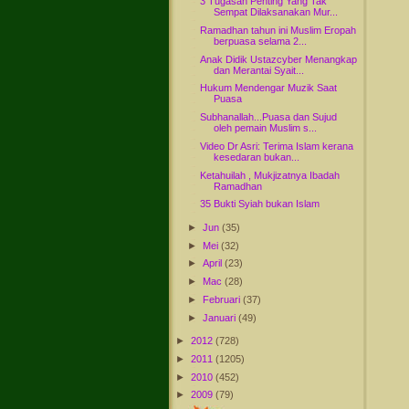
3 Tugasan Penting Yang Tak
Sempat Dilaksanakan Mur...
Ramadhan tahun ini Muslim Eropah
berpuasa selama 2...
Anak Didik Ustazcyber Menangkap
dan Merantai Syait...
Hukum Mendengar Muzik Saat
Puasa
Subhanallah...Puasa dan Sujud
oleh pemain Muslim s...
Video Dr Asri: Terima Islam kerana
kesedaran bukan...
Ketahuilah , Mukjizatnya Ibadah
Ramadhan
35 Bukti Syiah bukan Islam
►
Jun
(35)
►
Mei
(32)
►
April
(23)
►
Mac
(28)
►
Februari
(37)
►
Januari
(49)
►
2012
(728)
►
2011
(1205)
►
2010
(452)
►
2009
(79)