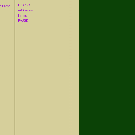
E-SPLG
n Lama
e-Operasi
Hrmis
PAJSK