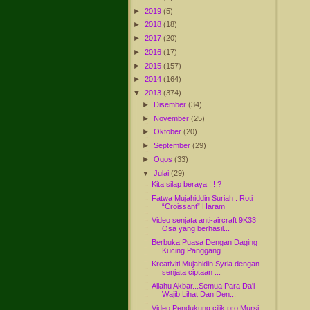
►
2019
(5)
►
2018
(18)
►
2017
(20)
►
2016
(17)
►
2015
(157)
►
2014
(164)
▼
2013
(374)
►
Disember
(34)
►
November
(25)
►
Oktober
(20)
►
September
(29)
►
Ogos
(33)
▼
Julai
(29)
Kita silap beraya ! ! ?
Fatwa Mujahiddin Suriah : Roti
“Croissant” Haram
Video senjata anti-aircraft 9K33
Osa yang berhasil...
Berbuka Puasa Dengan Daging
Kucing Panggang
Kreativiti Mujahidin Syria dengan
senjata ciptaan ...
Allahu Akbar...Semua Para Da'i
Wajib Lihat Dan Den...
Video Pendukung cilik pro Mursi :