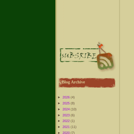
Blog Archive
►
2026
(4)
►
2025
(8)
►
2024
(10)
►
2023
(6)
►
2022
(1)
►
2021
(11)
►
2020
(7)