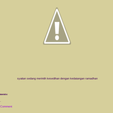
syaitan sedang merintih kesedihan dengan kedatangan ramadhan
ments:
a Comment