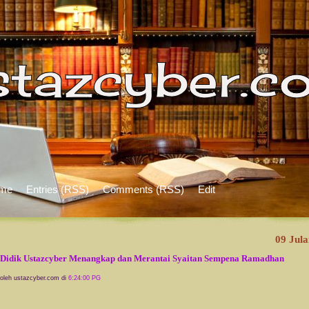
me
Entries (RSS)
Comments (RSS)
Edit
09 Jula
Didik Ustazcyber Menangkap dan Merantai Syaitan Sempena Ramadhan
 oleh ustazcyber.com di
6:24:00 PG