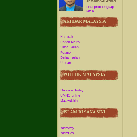
Ab,Wahab Al-Azhari
Lihat profil lengkap
saya
AKHBAR MALAYSIA
Harakah
Harian Metro
Sinar Harian
Kosmo
Berita Harian
Utusan
POLITIK MALAYSIA
Malaysia Today
UMNO online
Malaysiakini
ISLAM DI SANA SINI
Islamway
IslamPos