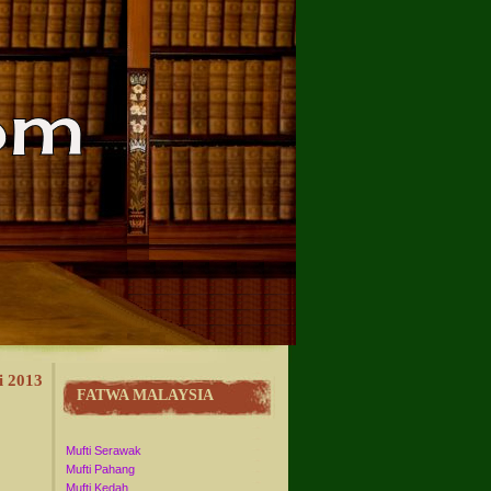
i 2013
FATWA MALAYSIA
Mufti Serawak
Mufti Pahang
Mufti Kedah