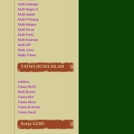
Mufti Selangor
Mufti Negeri 9
Mufti Sabah
Mufti P.Pinang
Mufti Melaka
Mufti Perak
Mufti Perlis
Mufti Kelantan
Mufti WP
Mufti Johor
Majlis Fatwa
FATWA DUNIA ISLAM
eufatwa
Fatwa MUIS
Mufti Brunei
Fatwa MUI
Fatwa Mesir
Fatwa Al-Azhar
Fatwa Saudi
Kerja GURU