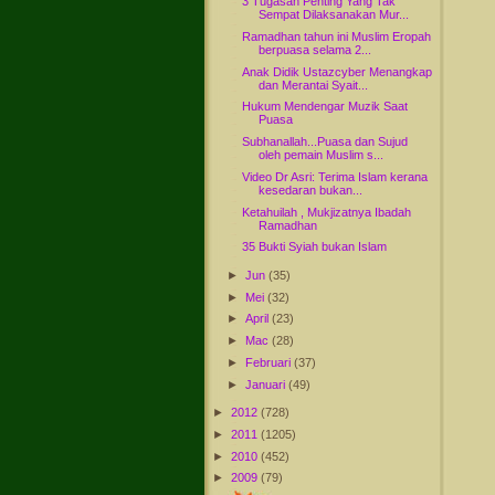
3 Tugasan Penting Yang Tak
Sempat Dilaksanakan Mur...
Ramadhan tahun ini Muslim Eropah
berpuasa selama 2...
Anak Didik Ustazcyber Menangkap
dan Merantai Syait...
Hukum Mendengar Muzik Saat
Puasa
Subhanallah...Puasa dan Sujud
oleh pemain Muslim s...
Video Dr Asri: Terima Islam kerana
kesedaran bukan...
Ketahuilah , Mukjizatnya Ibadah
Ramadhan
35 Bukti Syiah bukan Islam
►
Jun
(35)
►
Mei
(32)
►
April
(23)
►
Mac
(28)
►
Februari
(37)
►
Januari
(49)
►
2012
(728)
►
2011
(1205)
►
2010
(452)
►
2009
(79)