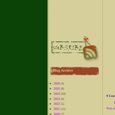
Blog Archive
►
2026
(4)
►
2025
(8)
►
2024
(10)
0 Com
►
2023
(6)
►
2022
(1)
Post 
►
2021
(11)
►
2020
(7)