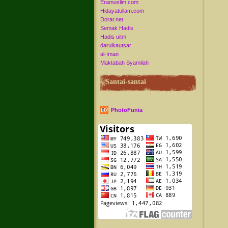
Eramuslim.com
Hidayatullam.com
Dorar.net
Semak Hadis
Hadis uitm
darulkautsar
al-Iman
Maktabah Syamilah
Santai-santai
PhotoFunia