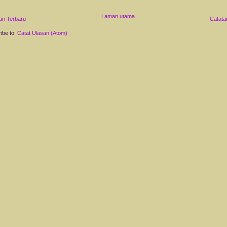
Laman utama
an Terbaru
Catata
ibe to:
Catat Ulasan (Atom)