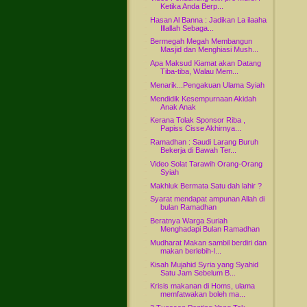
Ketika Anda Berp...
Hasan Al Banna : Jadikan La ilaaha
Illallah Sebaga...
Bermegah Megah Membangun
Masjid dan Menghiasi Mush...
Apa Maksud Kiamat akan Datang
Tiba-tiba, Walau Mem...
Menarik...Pengakuan Ulama Syiah
Mendidik Kesempurnaan Akidah
Anak Anak
Kerana Tolak Sponsor Riba ,
Papiss Cisse Akhirnya...
Ramadhan : Saudi Larang Buruh
Bekerja di Bawah Ter...
Video Solat Tarawih Orang-Orang
Syiah
Makhluk Bermata Satu dah lahir ?
Syarat mendapat ampunan Allah di
bulan Ramadhan
Beratnya Warga Suriah
Menghadapi Bulan Ramadhan
Mudharat Makan sambil berdiri dan
makan berlebih-l...
Kisah Mujahid Syria yang Syahid
Satu Jam Sebelum B...
Krisis makanan di Homs, ulama
memfatwakan boleh ma...