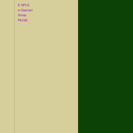
E-SPLG
e-Operasi
Hrmis
PAJSK