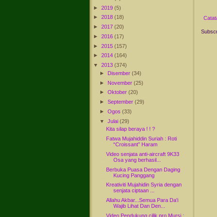
►
2019
(5)
►
2018
(18)
Catat
►
2017
(20)
Subscr
►
2016
(17)
►
2015
(157)
►
2014
(164)
▼
2013
(374)
►
Disember
(34)
►
November
(25)
►
Oktober
(20)
►
September
(29)
►
Ogos
(33)
▼
Julai
(29)
Kita silap beraya ! ! ?
Fatwa Mujahiddin Suriah : Roti
“Croissant” Haram
Video senjata anti-aircraft 9K33
Osa yang berhasil...
Berbuka Puasa Dengan Daging
Kucing Panggang
Kreativiti Mujahidin Syria dengan
senjata ciptaan ...
Allahu Akbar...Semua Para Da'i
Wajib Lihat Dan Den...
Video Pendukung cilik pro Mursi :