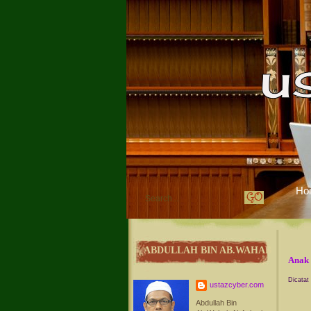
Ho
ABDULLAH BIN AB.WAHAB
Anak 
Dicatat
ustazcyber.com
Abdullah Bin