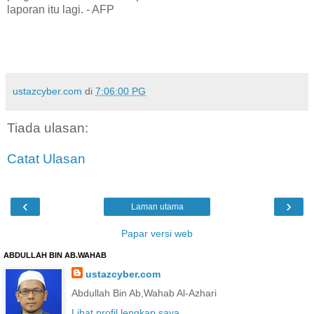
laporan itu lagi. - AFP
ustazcyber.com
di
7:06:00 PG
Tiada ulasan:
Catat Ulasan
‹
›
Laman utama
Papar versi web
ABDULLAH BIN AB.WAHAB
ustazcyber.com
Abdullah Bin Ab,Wahab Al-Azhari
Lihat profil lengkap saya