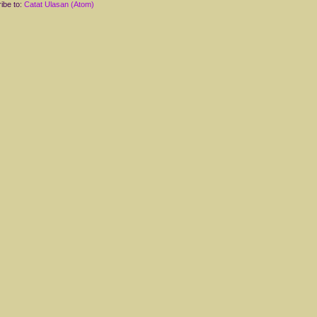
ibe to:
Catat Ulasan (Atom)