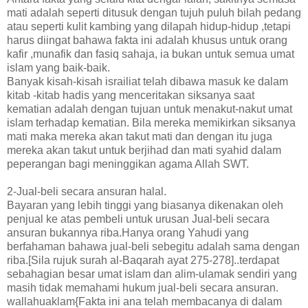
mati adalah seperti ditusuk dengan tujuh puluh bilah pedang
atau seperti kulit kambing yang dilapah hidup-hidup ,tetapi
harus diingat bahawa fakta ini adalah khusus untuk orang
kafir ,munafik dan fasiq sahaja, ia bukan untuk semua umat
islam yang baik-baik.
Banyak kisah-kisah israiliat telah dibawa masuk ke dalam
kitab -kitab hadis yang menceritakan siksanya saat
kematian adalah dengan tujuan untuk menakut-nakut umat
islam terhadap kematian. Bila mereka memikirkan siksanya
mati maka mereka akan takut mati dan dengan itu juga
mereka akan takut untuk berjihad dan mati syahid dalam
peperangan bagi meninggikan agama Allah SWT.
2-Jual-beli secara ansuran halal.
Bayaran yang lebih tinggi yang biasanya dikenakan oleh
penjual ke atas pembeli untuk urusan Jual-beli secara
ansuran bukannya riba.Hanya orang Yahudi yang
berfahaman bahawa jual-beli sebegitu adalah sama dengan
riba.[Sila rujuk surah al-Baqarah ayat 275-278]..terdapat
sebahagian besar umat islam dan alim-ulamak sendiri yang
masih tidak memahami hukum jual-beli secara ansuran.
wallahuaklam{Fakta ini ana telah membacanya di dalam