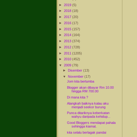
►
2019
(5)
►
2018
(18)
►
2017
(20)
►
2016
(17)
►
2015
(157)
►
2014
(164)
►
2013
(374)
►
2012
(728)
►
2011
(1205)
►
2010
(452)
▼
2009
(79)
►
Disember
(13)
▼
November
(17)
Jom kita berlumba
Blogger akan dibayar Rm 10.00
hingga RM 700.00
Di mana kita ?
Alangkah baiknya kalau aku
menjadi seekor burung
Punca ditariknya keberkatan
wahyu daripada kehidup...
Good Bloggers mendapat pahala
sehingga kiamat.
kita selalu berlagak pandai