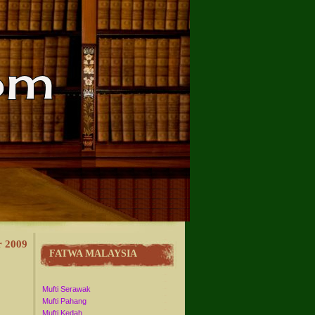
 2009
FATWA MALAYSIA
Mufti Serawak
Mufti Pahang
Mufti Kedah