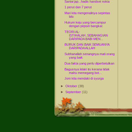
Santai jap...hadis handset nokia
1 perut dan 7 perut
Mari kita mengenalinya sepintas
lalu
Hukum keju yang bercampur
dengan pepsin bangkai:
TEORI AL-
ISTIHALAH..SEBAHAGIAN
DARIPADA BABI MEN...
BURUK DAN BAIK SEMUANYA
DARIPADA ALLAH
Subhanallah senangnya mati orang
yang baik
Dua fakta yang perlu diperbetulkan
Bagusnya lelaki itu kerana tidak
mahu memegang bot...
Jom kita mendaki di syurga
►
Oktober
(38)
►
September
(11)