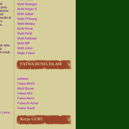
di
Mufti Selangor
 Lama
Mufti Negeri 9
uannya
Mufti Sabah
eli
rdiri di
Mufti P.Pinang
ke
Mufti Melaka
a.
Mufti Perak
Mufti Perlis
Mufti Kelantan
Mufti WP
dak tahu
Mufti Johor
ak
i untuk
Majlis Fatwa
FATWA DUNIA ISLAM
eufatwa
Fatwa MUIS
Mufti Brunei
Fatwa MUI
Fatwa Mesir
Fatwa Al-Azhar
Fatwa Saudi
n Lama
Kerja GURU