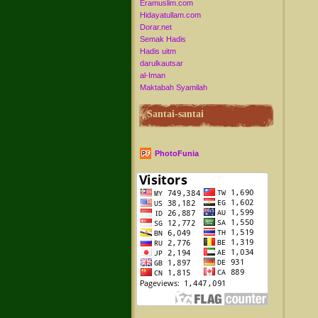
Eramuslim.com
Hidayatullam.com
Dorar.net
Semak Hadis
Hadis uitm
darulkautsar
al-Iman
Maktabah Syamilah
Santai-santai
PhotoFunia