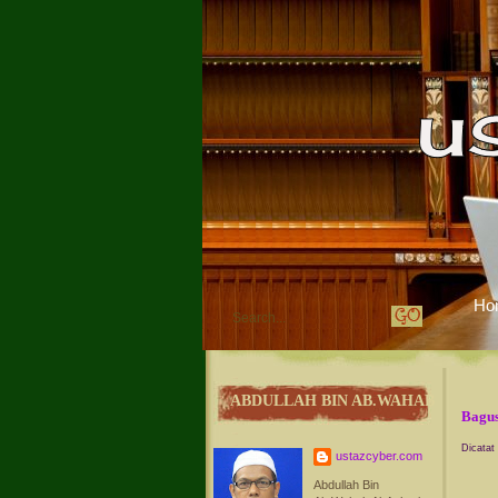
Ho
ABDULLAH BIN AB.WAHAB
Bagus
Dicatat
ustazcyber.com
Abdullah Bin