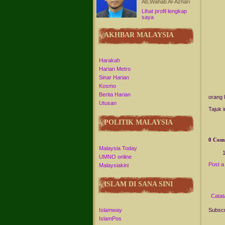
Ab,Wahab Al-Azhari
Lihat profil lengkap
saya
AKHBAR MALAYSIA
Harakah
Harian Metro
Sinar Harian
Kosmo
Berita Harian
orang l
Utusan
Tajuk 
POLITIK MALAYSIA
0 Com
Malaysia Today
UMNO online
Post 
Malaysiakini
ISLAM DI SANA SINI
Catat
Islamway
Subscr
IslamPos