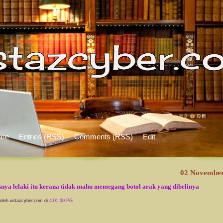
me
Entries (RSS)
Comments (RSS)
Edit
02 November
nya lelaki itu kerana tidak mahu memegang botol arak yang dibelinya
 oleh ustazcyber.com di
4:01:00 PG