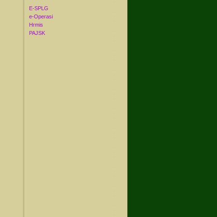
E-SPLG
e-Operasi
Hrmis
PAJSK