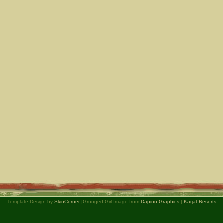
Template Design by
SkinCorner
|Grunged Girl Image from
Dapino-Graphics
|
Karjat Resorts