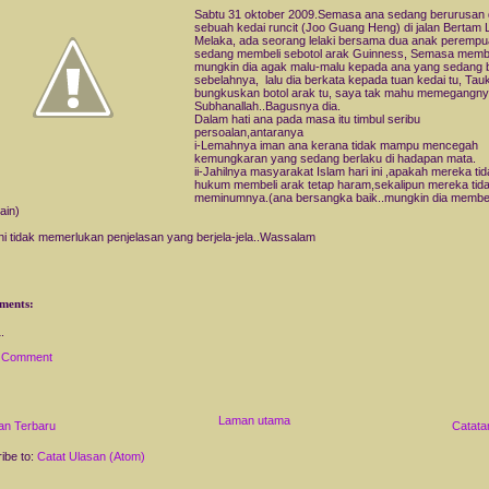
Sabtu 31 oktober 2009.Semasa ana sedang berurusan 
sebuah kedai runcit (Joo Guang Heng) di jalan Bertam
Melaka, ada seorang lelaki bersama dua anak peremp
sedang membeli sebotol arak Guinness, Semasa memb
mungkin dia agak malu-malu kepada ana yang sedang be
sebelahnya, lalu dia berkata kepada tuan kedai tu, Tau
bungkuskan botol arak tu, saya tak mahu memegangny
Subhanallah..Bagusnya dia.
Dalam hati ana pada masa itu timbul seribu
persoalan,antaranya
i-Lemahnya iman ana kerana tidak mampu mencegah
kemungkaran yang sedang berlaku di hadapan mata.
ii-Jahilnya masyarakat Islam hari ini ,apakah mereka ti
hukum membeli arak tetap haram,sekalipun mereka tid
meminumnya.(ana bersangka baik..mungkin dia membel
ain)
ini tidak memerlukan penjelasan yang berjela-jela..Wassalam
ments:
a Comment
Laman utama
an Terbaru
Catata
ibe to:
Catat Ulasan (Atom)