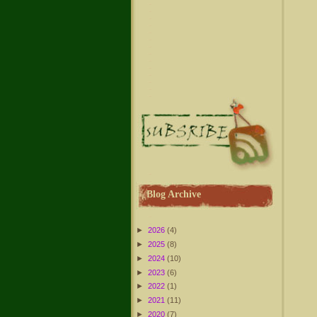
Blog Archive
►
2026
(4)
►
2025
(8)
►
2024
(10)
►
2023
(6)
►
2022
(1)
►
2021
(11)
►
2020
(7)