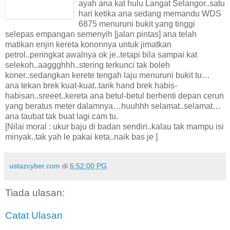
ayah ana kat hulu Langat Selangor..satu
hari ketika ana sedang memandu WDS
6875 menuruni bukit yang tinggi
selepas empangan semenyih [jalan pintas] ana telah
matikan enjin kereta kononnya untuk jimatkan
petrol..peringkat awalnya ok je..tetapi bila sampai kat
selekoh..aaggghhh..stering terkunci tak boleh
koner..sedangkan kerete tengah laju menuruni bukit tu…
ana tekan brek kuat-kuat..tarik hand brek habis-
habisan..sreeet..kereta ana betul-betul berhenti depan cerun
yang beratus meter dalamnya…huuhhh selamat..selamat…
ana taubat tak buat lagi cam tu.
[Nilai moral : ukur baju di badan sendiri..kalau tak mampu isi
minyak..tak yah le pakai keta..naik bas je ]
ustazcyber.com
di
6:52:00 PG
Tiada ulasan:
Catat Ulasan