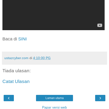
Baca di
SINI
ustazcyber.com
di
4:10:00 PG
Tiada ulasan:
Catat Ulasan
‹
›
Laman utama
Papar versi web