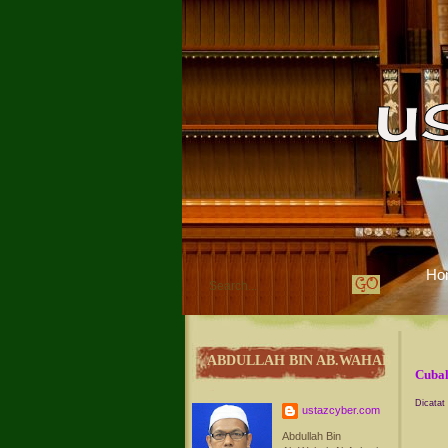
Ho
ABDULLAH BIN AB.WAHAB
Cubal
Dicatat
ustazcyber.com
Abdullah Bin