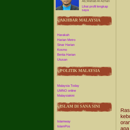
Ab,Wahab Al-Azhari
Lihat profil lengkap
saya
AKHBAR MALAYSIA
Harakah
Harian Metro
Sinar Harian
Kosmo
Berita Harian
Utusan
POLITIK MALAYSIA
Malaysia Today
UMNO online
Malaysiakini
ISLAM DI SANA SINI
Ras
keb
Islamway
ora
IslamPos
apa