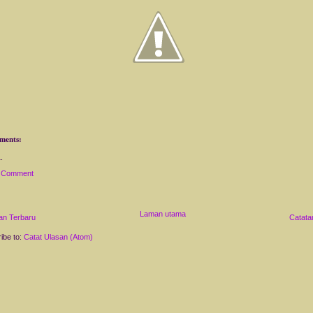
ments:
a Comment
Laman utama
an Terbaru
Catata
ibe to:
Catat Ulasan (Atom)