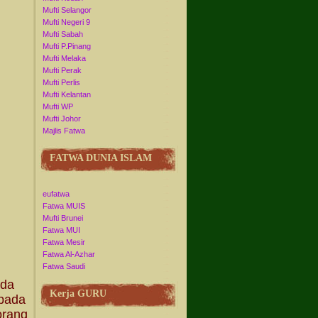
Mufti Selangor
Mufti Negeri 9
Mufti Sabah
Mufti P.Pinang
Mufti Melaka
Mufti Perak
Mufti Perlis
Mufti Kelantan
Mufti WP
Mufti Johor
Majlis Fatwa
FATWA DUNIA ISLAM
eufatwa
Fatwa MUIS
Mufti Brunei
Fatwa MUI
Fatwa Mesir
Fatwa Al-Azhar
Fatwa Saudi
ada
Kerja GURU
ipada
orang