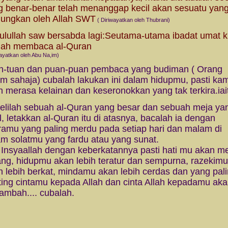
g benar-benar telah menanggap kecil akan sesuatu yan
gungkan oleh Allah SWT
( Diriwayatkan oleh Thubrani)
lullah saw bersabda lagi:
Seutama-utama ibadat umat 
lah membaca al-Quran
wayatkan oleh Abu Na,im)
n-tuan dan puan-puan pembaca yang budiman ( Orang
m sahaja) cubalah lakukan ini dalam hidupmu, pasti ka
 merasa kelainan dan keseronokkan yang tak terkira.iait
Belilah sebuah al-Quran yang besar dan sebuah meja ya
l, letakkan al-Quran itu di atasnya, bacalah ia dengan
ramu yang paling merdu pada setiap hari dan malam di
am solatmu yang fardu atau yang sunat.
yaallah dengan keberkatannya pasti hati mu akan m
ang, hidupmu akan lebih teratur dan sempurna, razekimu
n lebih berkat, mindamu akan lebih cerdas dan yang pal
ting cintamu kepada Allah dan cinta Allah kepadamu ak
tambah.... cubalah.