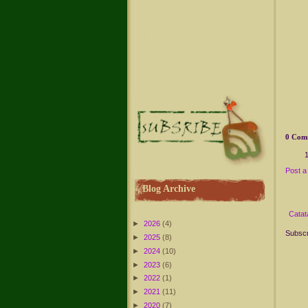
0 Com
Post 
Blog Archive
Catat
►
2026
(4)
Subscr
►
2025
(8)
►
2024
(10)
►
2023
(6)
►
2022
(1)
►
2021
(11)
►
2020
(7)