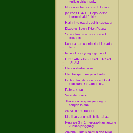
terlibat dalam poli...
Mencari tuhan di bawah lautan
pig cods E 471 + Cappuccino
bercop halal Jakim
Hari ini ku capai sedikit kepuasan
Diabetes Boleh Tidak Puasa
Seronoknya membaca surat
kekasih
Kenapa semua ini terjadi kepada
kita
Nasihat bagi yang ingin sihat
HIBURAN YANG DIANJURKAN
ISLAM
Mencari kebenaran
Mari belajar mengenai hadis
Berhati-hati dengan hadis Dhaif
sebelum Ramadhan tiba
Rahsia solat
Solat dan sains
Jika anda terapung-apung di
tengah lautan
Aktiviti di Ulu Bendol
Kita lihat yang baik-baik sahaja
Nescafe 3 in 1 merosakkan jantung
& buah pinggang
Aminnn... untuk semua doa Mike