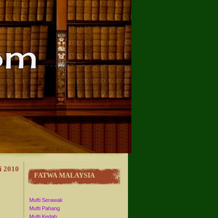
i 2010
FATWA MALAYSIA
Mufti Serawak
Mufti Pahang
Mufti Kedah