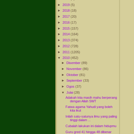
►
2019
(5)
►
2018
(18)
►
2017
(20)
►
2016
(17)
►
2015
(157)
►
2014
(164)
►
2013
(374)
►
2012
(728)
►
2011
(1205)
▼
2010
(452)
►
Disember
(89)
►
November
(86)
►
Oktober
(81)
►
September
(33)
►
Ogos
(37)
▼
Julai
(28)
Adakah kita masih mahu berperang
dengan Allah SWT
Fatwa agama Yahudi yang boleh
kita ikut
Inilah satu-satunya ilmu yang paling
tinggi dalam ...
Cubalah lakukan ini dalam hidupmu
Guru gred 41 hingga 48 dibenar