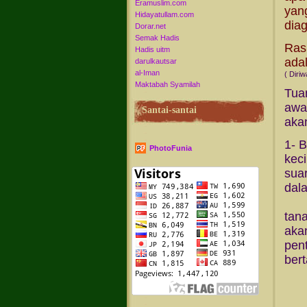
Eramuslim.com
yan
Hidayatullam.com
dia
Dorar.net
Semak Hadis
Rasu
Hadis uitm
ada
darulkautsar
al-Iman
( Diri
Maktabah Syamilah
Tua
awa
Santai-santai
akan
1- 
PhotoFunia
keci
sua
dal
Ins
tan
aka
pen
ber