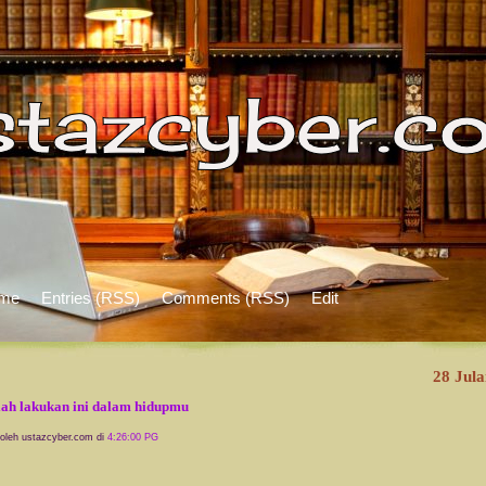
me
Entries (RSS)
Comments (RSS)
Edit
28 Jula
ah lakukan ini dalam hidupmu
 oleh ustazcyber.com di
4:26:00 PG