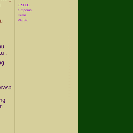
g
E-SPLG
e-Operasi
Hrmis
ku
PAJSK
mu
u :
ng
erasa
ing
an