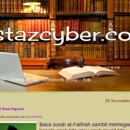
me
Entries (RSS)
Comments (RSS)
Edit
28 November
i Kuat Ingatan
 oleh ustazcyber.com di
9:36:00 PG
Baca surah al-Fatihah sambil memega