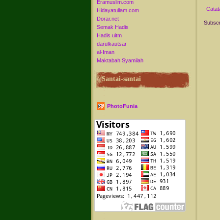
Eramuslim.com
Catat
Hidayatullam.com
Dorar.net
Subscr
Semak Hadis
Hadis uitm
darulkautsar
al-Iman
Maktabah Syamilah
Santai-santai
PhotoFunia