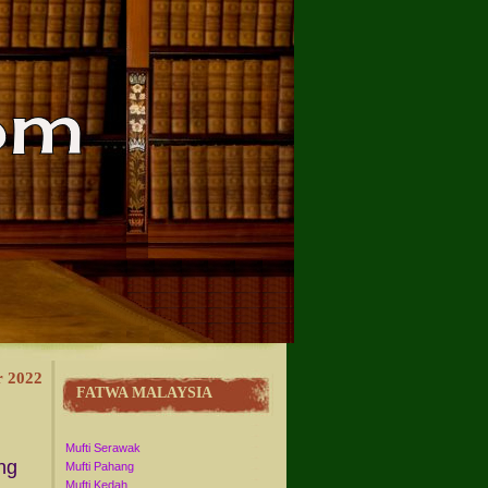
 2022
FATWA MALAYSIA
Mufti Serawak
ng
Mufti Pahang
Mufti Kedah