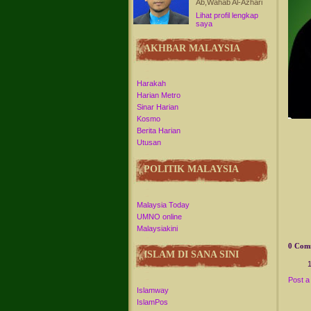
Ab,Wahab Al-Azhari
Lihat profil lengkap
saya
AKHBAR MALAYSIA
Harakah
Harian Metro
Sinar Harian
Kosmo
Berita Harian
Utusan
POLITIK MALAYSIA
Malaysia Today
UMNO online
Malaysiakini
0 Com
ISLAM DI SANA SINI
Post 
Islamway
IslamPos