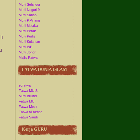
Mufti Selangor
Mufti Negeri 9
Mufti Sabah
Mufti P.Pinang
Mufti Melaka
Mufti Perak
li
Mufti Perlis
Mufti Kelantan
Mufti WP
u
Mufti Johor
Majlis Fatwa
FATWA DUNIA ISLAM
eufatwa
Fatwa MUIS
Mufti Brunei
Fatwa MUI
Fatwa Mesir
Fatwa Al-Azhar
Fatwa Saudi
Kerja GURU