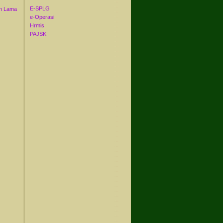
E-SPLG
n Lama
e-Operasi
Hrmis
PAJSK