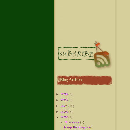
Blog Archive
►
2026
(4)
►
2025
(8)
►
2024
(10)
►
2023
(6)
▼
2022
(1)
▼
November
(1)
Terapi Kuat Ingatan