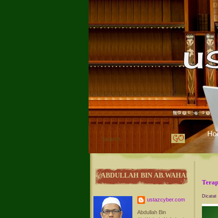
Ho
ABDULLAH BIN AB.WAHAB
Terap
Dicatat
ustazcyber.com
Abdullah Bin