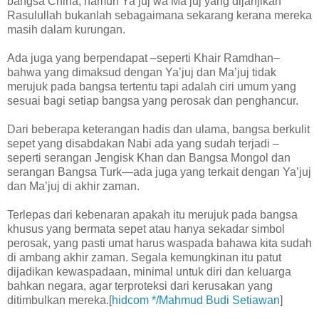
bangsa China, namun Ya’juj wa Ma’juj yang dijanjikan
Rasulullah bukanlah sebagaimana sekarang kerana mereka
masih dalam kurungan.
Ada juga yang berpendapat –seperti Khair Ramdhan–
bahwa yang dimaksud dengan Ya’juj dan Ma’juj tidak
merujuk pada bangsa tertentu tapi adalah ciri umum yang
sesuai bagi setiap bangsa yang perosak dan penghancur.
Dari beberapa keterangan hadis dan ulama, bangsa berkulit
sepet yang disabdakan Nabi ada yang sudah terjadi –
seperti serangan Jengisk Khan dan Bangsa Mongol dan
serangan Bangsa Turk—ada juga yang terkait dengan Ya’juj
dan Ma’juj di akhir zaman.
Terlepas dari kebenaran apakah itu merujuk pada bangsa
khusus yang bermata sepet atau hanya sekadar simbol
perosak, yang pasti umat harus waspada bahawa kita sudah
di ambang akhir zaman. Segala kemungkinan itu patut
dijadikan kewaspadaan, minimal untuk diri dan keluarga
bahkan negara, agar terproteksi dari kerusakan yang
ditimbulkan mereka.[
hidcom */Mahmud Budi Setiawan
]