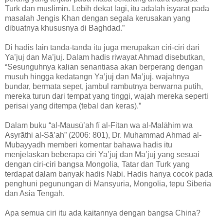
Turk dan muslimin. Lebih dekat lagi, itu adalah isyarat pada
masalah Jengis Khan dengan segala kerusakan yang
dibuatnya khususnya di Baghdad.”
Di hadis lain tanda-tanda itu juga merupakan ciri-ciri dari
Ya’juj dan Ma’juj. Dalam hadis riwayat Ahmad disebutkan,
“Sesunguhnya kalian senantiasa akan berperang dengan
musuh hingga kedatangn Ya’juj dan Ma’juj, wajahnya
bundar, bermata sepet, jambul rambutnya berwarna putih,
mereka turun dari tempat yang tinggi, wajah mereka seperti
perisai yang ditempa (tebal dan keras).”
Dalam buku “al-Mausū’ah fī al-Fitan wa al-Malāhim wa
Asyrāthi al-Sā’ah” (2006: 801), Dr. Muhammad Ahmad al-
Mubayyadh memberi komentar bahawa hadis itu
menjelaskan beberapa ciri Ya’juj dan Ma’juj yang sesuai
dengan ciri-ciri bangsa Mongolia, Tatar dan Turk yang
terdapat dalam banyak hadis Nabi. Hadis hanya cocok pada
penghuni pegunungan di Mansyuria, Mongolia, tepu Siberia
dan Asia Tengah.
Apa semua ciri itu ada kaitannya dengan bangsa China?