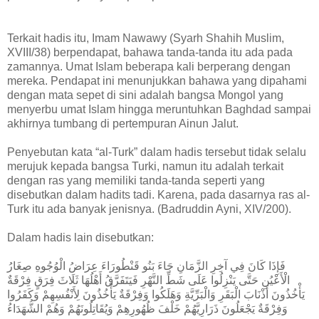
Terkait hadis itu, Imam Nawawy (Syarh Shahih Muslim,
XVIII/38) berpendapat, bahawa tanda-tanda itu ada pada
zamannya. Umat Islam beberapa kali berperang dengan
mereka. Pendapat ini menunjukkan bahawa yang dipahami
dengan mata sepet di sini adalah bangsa Mongol yang
menyerbu umat Islam hingga meruntuhkan Baghdad sampai
akhirnya tumbang di pertempuran Ainun Jalut.
Penyebutan kata “al-Turk” dalam hadis tersebut tidak selalu
merujuk kepada bangsa Turki, namun itu adalah terkait
dengan ras yang memiliki tanda-tanda seperti yang
disebutkan dalam hadits tadi. Karena, pada dasarnya ras al-
Turk itu ada banyak jenisnya. (Badruddin Ayni, XIV/200).
Dalam hadis lain disebutkan:
فَإِذَا كَانَ فِي آخِرِ الزَّمَانِ جَاءَ بَنُو قَنْطُورَاءَ عِرَاضُ الْوُجُوهِ صِغَارُ
الْأَعْيُنِ حَتَّى يَنْزِلُوا عَلَى شَطِّ النَّهْرِ فَيَتَفَرَّقُ أَهْلُهَا ثَلَاثَ فِرَقٍ فِرْقَةٌ
يَأْخُذُونَ أَذْنَابَ الْبَقَرِ وَالْبَرِّيَّةِ وَهَلَكُوا وَفِرْقَةٌ يَأْخُذُونَ لِأَنْفُسِهِمْ وَكَفَرُوا
وَفِرْقَةٌ يَجْعَلُونَ ذَرَارِيَّهُمْ خَلْفَ ظُهُورِهِمْ وَيُقَاتِلُونَهُمْ وَهُمْ الشُّهَدَاءُ