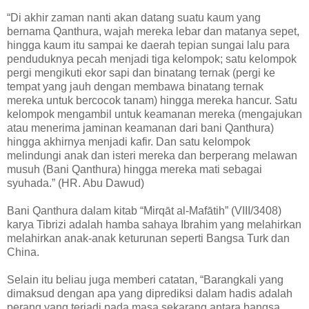
“Di akhir zaman nanti akan datang suatu kaum yang
bernama Qanthura, wajah mereka lebar dan matanya sepet,
hingga kaum itu sampai ke daerah tepian sungai lalu para
penduduknya pecah menjadi tiga kelompok; satu kelompok
pergi mengikuti ekor sapi dan binatang ternak (pergi ke
tempat yang jauh dengan membawa binatang ternak
mereka untuk bercocok tanam) hingga mereka hancur. Satu
kelompok mengambil untuk keamanan mereka (mengajukan
atau menerima jaminan keamanan dari bani Qanthura)
hingga akhirnya menjadi kafir. Dan satu kelompok
melindungi anak dan isteri mereka dan berperang melawan
musuh (Bani Qanthura) hingga mereka mati sebagai
syuhada.” (HR. Abu Dawud)
Bani Qanthura dalam kitab “Mirqāt al-Mafātih” (VIII/3408)
karya Tibrizi adalah hamba sahaya Ibrahim yang melahirkan
melahirkan anak-anak keturunan seperti Bangsa Turk dan
China.
Selain itu beliau juga memberi catatan, “Barangkali yang
dimaksud dengan apa yang diprediksi dalam hadis adalah
perang yang terjadi pada masa sekarang antara bangsa