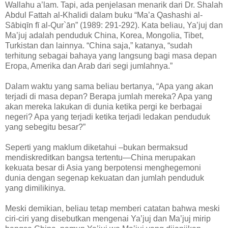
Wallahu a’lam. Tapi, ada penjelasan menarik dari Dr. Shalah
Abdul Fattah al-Khalidi dalam buku “Ma’a Qashashi al-
Sābiqīn fī al-Qur`ān” (1989: 291-292). Kata beliau, Ya’juj dan
Ma’juj adalah penduduk China, Korea, Mongolia, Tibet,
Turkistan dan lainnya. “China saja,” katanya, “sudah
terhitung sebagai bahaya yang langsung bagi masa depan
Eropa, Amerika dan Arab dari segi jumlahnya.”
Dalam waktu yang sama beliau bertanya, “Apa yang akan
terjadi di masa depan? Berapa jumlah mereka? Apa yang
akan mereka lakukan di dunia ketika pergi ke berbagai
negeri? Apa yang terjadi ketika terjadi ledakan penduduk
yang sebegitu besar?”
Seperti yang maklum diketahui –bukan bermaksud
mendiskreditkan bangsa tertentu—China merupakan
kekuata besar di Asia yang berpotensi menghegemoni
dunia dengan segenap kekuatan dan jumlah penduduk
yang dimilikinya.
Meski demikian, beliau tetap memberi catatan bahwa meski
ciri-ciri yang disebutkan mengenai Ya’juj dan Ma’juj mirip