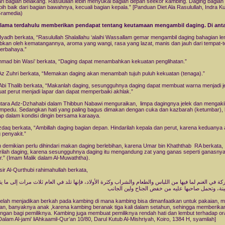
ari bagian belakang. Rasulullah lebih menyukai bagian depan seekor kambing. Daging bagian
ebih baik dari bagian bawahnya, kecuali bagian kepala.” [Panduan Diet Ala Rasulullah, Indra 
Gramedia)
ulama terdahulu memberikan pendapat tentang keutamaan mengambil daging. Di ant
Iyadh berkata, “Rasulullah Shalallahu ‘alaihi Wassallam gemar mengambil daging bahagian l
bkan oleh kematangannya, aroma yang wangi, rasa yang lazat, manis dan jauh dari tempat-
erbahaya.”
ad bin Wasi’ berkata, “Daging dapat menambahkan kekuatan penglihatan.”
z Zuhri berkata, “Memakan daging akan menambah tujuh puluh kekuatan (tenaga).”
n Abi Thalib berkata, “Makanlah daging, sesungguhnya daging dapat membuat warna menjadi je
t perut menjadi lapar dan dapat memperbaiki akhlak.”
ara Adz-Dzhahabi dalam Thibbun Nabawi menguraikan, limpa dagingnya jelek dan mengaki
empedu. Sedangkan hati yang paling bagus dimakan dengan cuka dan kazbarah (ketumbar), l
ap dalam kondisi dingin bersama karaaya.
zdaq berkata, “Ambillah daging bagian depan. Hindarilah kepala dan perut, karena keduanya 
 penyakit.”
demikian perlu dihindari makan daging berlebihan, karena Umar bin Khaththab RA berkata,
rilah daging, karena sesungguhnya daging itu mengandung zat yang ganas seperti ganasny
.” (Imam Malik dalam Al-Muwaththa).
fsir Al-Qurthubi rahimahullah berkata,
كة في الغنم لما فيها من اللباس والطعام والشراب وكثرة الأولاد، فإنها تلد في العام ثلاث مرات إلى ما يتب
نة، وتحمل صاحبها عليه من خفض الجناح ولين الجانب
 telah menjadikan berkah pada kambing di mana kambing bisa dimanfaatkan untuk pakaian, 
n, banyaknya anak ,karena kambing beranak tiga kali dalam setahun, sehingga memberika
ngan bagi pemiliknya. Kambing juga membuat pemiliknya rendah hati dan lembut terhadap o
 [Dalam Al-jami’ liAhkaamil-Qur’an 10/80, Darul Kutub Al-Mishriyah, Koiro, 1384 H, syamilah]