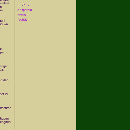
ssallam
E-SPLG
n,
e-Operasi
an
Hrmis
PAJSK
guhi
ihi wa
us,
 perut
 dengan
1),
an dan
at ini
nfaatkan
ahupun
penghuni