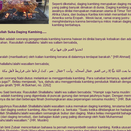
Seperti diketahui, daging kambing merupakan daging m
yang paling banyak dimakan di dunia. Daging kambing 
awalnya dinilai merupakan makanan utama di Timur Te
Afrika Utara, dan budaya Karibia kini telah merambah k
Amerika serta Eropah. Meski lazat, ramai orang justru
menghindarinya karena beredarnya mitos makan dagin
kambing berbahaya.
llah Suka Daging Kambing.....
llah adalah seorang penggembala kambing karena haiwan ini dinilai banyak kebaikan dan ad
ahan. Rasulullah shallallahu ‘alaihi wa sallam bersabda,
اتخذوا الغنم فإن فيها بركة
haralah (manfaatkan) oleh kalian kambing kerana di dalamnya terdapat barakah.” [HR Ahmad]
hallallahu’alaihi wasallam bersabda;
ما بعث اللهُ نبيًّا إلا رعى الغنمَ . فقال أصحابُه : وأنت ؟ فقال : نعم ، كنتُ أرعاها على قراريطَ لأهلِ مكةَ
lah seorang Nabi diutus melainkan ia menggembala kambing. Para sahabat bertanya, apaka
 juga?”. Beliau menjawab, “iya, dahulu aku menggembala kambing penduduk Makkah denga
pa qirath.”[HR. Al Bukhari, no. 2262]
bu Said berkata: Rasulullah Shallallahu ‘alaihi wa sallam bersabda: “Hampir saja harta muslim
k adalah kambing yang digembala di puncak gunung dan tempat jatuhnya hujan. Dengan me
ya dia lari dari beberapa fitnah (kemungkaran atau peperangan sesama muslim).” (HR. Buk
guhnya Rasulullah Shallallahu’alaihi wasallam suka memakan daging kambing, terutama ba
 dari daging seekor kambing. Abu Hurairah r.a. berkata: “Suatu ketika dihidangkan ke hadap
llah Shallallahu’alaihi wasallam semangkuk bubur dan daging. Maka beliau mengambil bahagi
 (dari daging tersebut), dan bahagian itulah yang paling disenangi oleh Nabi Muhammad
llahu’alaihi wasallam.” (HR. Muslim)
ah binti Zubair menceritakan bahawa Ia pernah menyembelih seekor kambing. Ketika utusan
llah Shalalahu ‘Alaihi Wassallam menemuinya, yang tersisa dari daging kambing itu hanya le