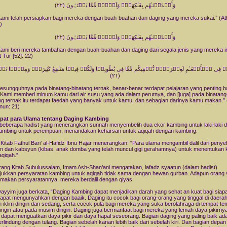
وَأَمۡدَدۡنَـٰهُم بِفَـٰكِهَةٍ۬ وَلَحۡمٍ۬ مِّمَّا يَشۡتَہُونَ (٢٢)
ami telah persiapkan bagi mereka dengan buah-buahan dan daging yang mereka sukai.” (At
)
وَأَمۡدَدۡنَـٰهُم بِفَـٰكِهَةٍ۬ وَلَحۡمٍ۬ مِّمَّا يَشۡتَہُونَ (٢٢)
ami beri mereka tambahan dengan buah-buahan dan daging dari segala jenis yang mereka in
 Tur [52]: 22)
كُمۡ فِى ٱلۡأَنۡعَـٰمِ لَعِبۡرَةً۬‌ۖ نُّسۡقِيكُم مِّمَّا فِى بُطُونِہَا وَلَكُمۡ فِيہَا مَنَـٰفِعُ كَثِيرَةٌ۬ وَمِنۡہَا تَأۡ
(٢١)
esungguhnya pada binatang-binatang ternak, benar-benar terdapat pelajaran yang penting b
Kami memberi minum kamu dari air susu yang ada dalam perutnya, dan [juga] pada binatang
ng ternak itu terdapat faedah yang banyak untuk kamu, dan sebagian darinya kamu makan.” 
nun: 21)
pat para Ulama tentang Daging Kambing
beberapa hadist yang menerangkan sunnah menyembelih dua ekor kambing untuk laki-laki d
ambing untuk perempuan, menandakan keharsan untuk aqiqah dengan kambing.
Kitab Fathul Bari’ al-Hafidz Ibnu Hajar menerangkan: “Para ulama mengambil dalil dari peny
n dan kabsyun (kibas, anak domba yang telah muncul gigi gerahamnya) untuk menentukan
aqiqah.”
ang Kitab Subulussalam, Imam Ash-Shan’ani mengatakan, lafadz syaatun (dalam hadist)
ukkan persyaratan kambing untuk aqiqah tidak sama dengan hewan qurban. Adapun orang
akan persyaratannya, mereka berdalil dengan qiyas.
Qayyim juga berkata, “Daging Kambing dapat menjadikan darah yang sehat an kuat bagi siapa
apat mengunyahkan dengan baaik. Daging itu cocok bagi orang-orang yang tinggal di daera
 iklim dingin dan sedang, serta cocok pula bagi mereka yang suka berolahraga di tempat-te
ingin atau pada musim dingin. Daging juga bermanfaat bagi mereka yang lemah daya pikirny
 dapat menguatkan daya pikir dan daya hapal seseorang. Bagian daging yang paling baik ad
erlindung dengan tulang. Bagian sebelah kanan lebih baik dari sebelah kiri. Dan bagian depan 