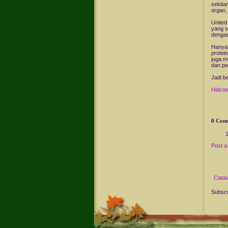
sekita
organ,
United
yang s
dengan
Hanya 
protei
juga m
dan pe
Jadi b
Hidco
0 Com
Post 
Catat
Subscr