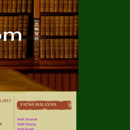
i 2017
FATWA MALAYSIA
Mufti Serawak
ng
Mufti Pahang
Mufti Kedah