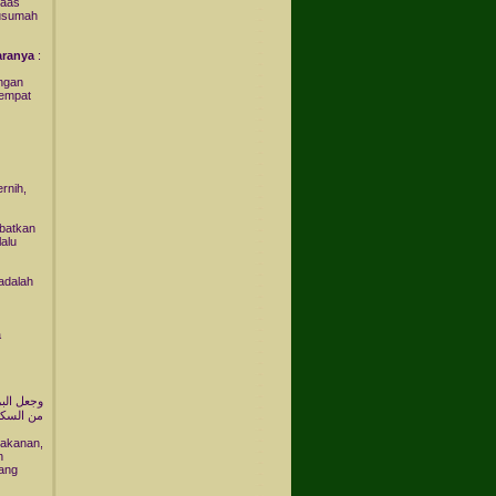
 aas
Kusumah
aranya
:
engan
tempat
rnih,
batkan
alu
adalah
a
وجعل البر
من السكي
makanan,
n
rang