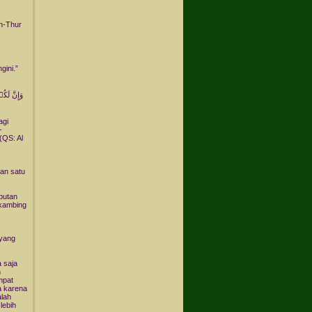
h-Thur
gini.”
وَإِنَّ لَ
agi
-
(QS: Al
an satu
ebutan
 kambing
 yang
 saja
h
mpat
a karena
alah
lebih