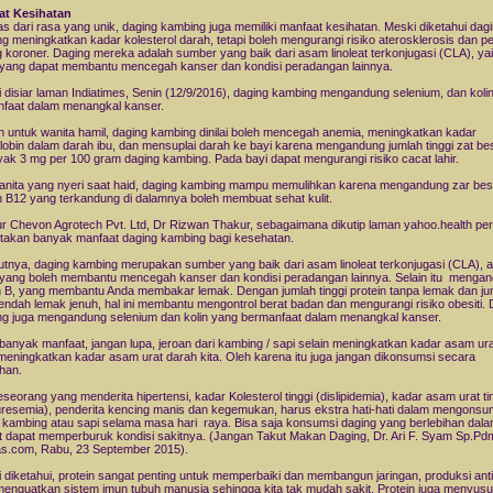
at Kesihatan
as dari rasa yang unik, daging kambing juga memiliki manfaat kesihatan. Meski diketahui dag
g meningkatkan kadar kolesterol darah, tetapi boleh mengurangi risiko aterosklerosis dan p
g koroner. Daging mereka adalah sumber yang baik dari asam linoleat terkonjugasi (CLA), ya
yang dapat membantu mencegah kanser dan kondisi peradangan lainnya.
i disiar laman Indiatimes, Senin (12/9/2016), daging kambing mengandung selenium, dan koli
faat dalam menangkal kanser.
 untuk wanita hamil, daging kambing dinilai boleh mencegah anemia, meningkatkan kadar
obin dalam darah ibu, dan mensuplai darah ke bayi karena mengandung jumlah tinggi zat bes
ak 3 mg per 100 gram daging kambing. Pada bayi dapat mengurangi risiko cacat lahir.
anita yang nyeri saat haid, daging kambing mampu memulihkan karena mengandung zar besi
n B12 yang terkandung di dalamnya boleh membuat sehat kulit.
ur Chevon Agrotech Pvt. Ltd, Dr Rizwan Thakur, sebagaimana dikutip laman yahoo.health pe
akan banyak manfaat daging kambing bagi kesehatan.
tnya, daging kambing merupakan sumber yang baik dari asam linoleat terkonjugasi (CLA),
yang boleh membantu mencegah kanser dan kondisi peradangan lainnya. Selain itu menga
n B, yang membantu Anda membakar lemak. Dengan jumlah tinggi protein tanpa lemak dan ju
endah lemak jenuh, hal ini membantu mengontrol berat badan dan mengurangi risiko obesiti. 
g juga mengandung selenium dan kolin yang bermanfaat dalam menangkal kanser.
banyak manfaat, jangan lupa, jeroan dari kambing / sapi selain meningkatkan kadar asam ura
meningkatkan kadar asam urat darah kita. Oleh karena itu juga jangan dikonsumsi secara
ihan.
eseorang yang menderita hipertensi, kadar Kolesterol tinggi (dislipidemia), kadar asam urat ti
uresemia), penderita kencing manis dan kegemukan, harus ekstra hati-hati dalam mengonsu
 kambing atau sapi selama masa hari raya. Bisa saja konsumsi daging yang berlebihan dal
t dapat memperburuk kondisi sakitnya. (Jangan Takut Makan Daging, Dr. Ari F. Syam Sp.Pd
s.com, Rabu, 23 September 2015).
i diketahui, protein sangat penting untuk memperbaiki dan membangun jaringan, produksi ant
menguatkan sistem imun tubuh manusia sehingga kita tak mudah sakit. Protein juga menyus