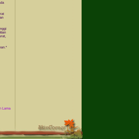
ada
rat
kan
nggi
tian
rat,
han.*
n Lama