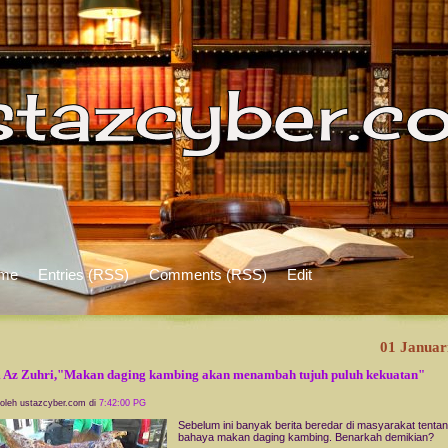
me
Entries (RSS)
Comments (RSS)
Edit
01 Januar
Az Zuhri,"Makan daging kambing akan menambah tujuh puluh kekuatan"
 oleh ustazcyber.com di
7:42:00 PG
Sebelum ini banyak berita beredar di masyarakat tenta
bahaya makan daging kambing. Benarkah demikian?