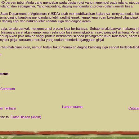
r 40 persen tubuh Anda yang menyebar pada bagian otot yang menempel pada tulang, otot p
 tulang, dan sebagainya. Yang terpenting, daging mengandung protein dalam jumlah besar
 State Department of Agriculture (USDA) telah mempublikasikan kajiannya ternyata setiap be
ama daging kambing mengandung lebih sedikit lemak, lemak jenuh dan kolesterol dibanding
 daging sapi dan bahkan lebih rendah juga dari daging ayam.
saja, terlalu banyak mengonsumsi protein juga berbahaya. Sebab terlalu banyak makanan ti
n biasanya sarat akan lemak jenuh sehingga bisa meningkatkan risiko penyakit jantung. Peneli
enunjukkan pola makan tinggi protein berkontribusi pada peningkatan level Kolesterol, asam u
nyakit ginjal, terutama mereka yang sudah menderita gangguan ginjal.
erhati-hati dianjurkan, namun terlalu takut memakan daging kambing juga sangat berlebih-lebi
m
ments:
a Comment
Laman utama
an Terbaru
Catata
ibe to:
Catat Ulasan (Atom)