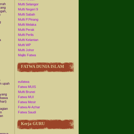
erah
Mufti Selangor
yang
Mufti Negeri 9
ngah,
Mufti Sabah
e
Mufti P.Pinang
g
Mufti Melaka
Mufti Perak
Mufti Perlis
a
Mufti Kelantan
Mufti WP
Mufti Johor
Majlis Fatwa
FATWA DUNIA ISLAM
h
eufatwa
n upah
Fatwa MUIS
Mufti Brunei
 yang
Fatwa MUI
mbawa
hari)
Fatwa Mesir
Fatwa Al-Azhar
hagian
an
Fatwa Saudi
an
Kerja GURU
hernya,