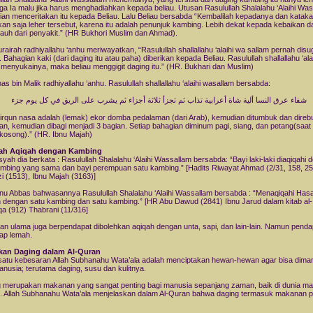
ga Ia malu jika harus menghadiahkan kepada beliau. Utusan Rasulullah Shalalahu ‘Alaihi Wa
an menceritakan itu kepada Beliau. Lalu Beliau bersabda “Kembalilah kepadanya dan kataka
kan saja leher tersebut, karena itu adalah penunjuk kambing. Lebih dekat kepada kebaikan d
 jauh dari penyakit.” (HR Bukhori Muslim dan Ahmad).
rairah radhiyallahu ‘anhu meriwayatkan, “Rasulullah shallallahu ‘alaihi wa sallam pernah disu
 Bahagian kaki (dari daging itu atau paha) diberikan kepada Beliau. Rasulullah shallallahu ‘ala
 menyukainya, maka beliau menggigit daging itu.” (HR. Bukhari dan Muslim)
nas bin Malik radhiyallahu ‘anhu. Rasulullah shallallahu ‘alaihi wasallam bersabda:
شفاء عرق النسا ألية شاة أعرابية تذاب ثم تجزأ ثلاثة أجزاء ثم يشرب على الريق في كل يوم جزء
‘irqun nasa adalah (lemak) ekor domba pedalaman (dari Arab), kemudian ditumbuk dan direb
kan, kemudian dibagi menjadi 3 bagian. Setiap bahagian diminum pagi, siang, dan petang(saat
kosong).” (HR. Ibnu Majah)
tah Aqiqah dengan Kambing
isyah dia berkata : Rasulullah Shalalahu ‘Alaihi Wassallam bersabda: “Bayi laki-laki diaqiqahi
mbing yang sama dan bayi perempuan satu kambing.” [Hadits Riwayat Ahmad (2/31, 158, 25
zi (1513), Ibnu Majah (3163)]
bnu Abbas bahwasannya Rasulullah Shalalahu ‘Alaihi Wassallam bersabda : “Menaqiqahi Has
 dengan satu kambing dan satu kambing.” [HR Abu Dawud (2841) Ibnu Jarud dalam kitab al-
a (912) Thabrani (11/316]
an ulama juga berpendapat dibolehkan aqiqah dengan unta, sapi, dan lain-lain. Namun pendap
ap lemah.
an Daging dalam Al-Quran
satu kebesaran Allah Subhanahu Wata’ala adalah menciptakan hewan-hewan agar bisa dima
anusia; terutama daging, susu dan kulitnya.
 merupakan makanan yang sangat penting bagi manusia sepanjang zaman, baik di dunia m
t. Allah Subhanahu Wata’ala menjelaskan dalam Al-Quran bahwa daging termasuk makanan 