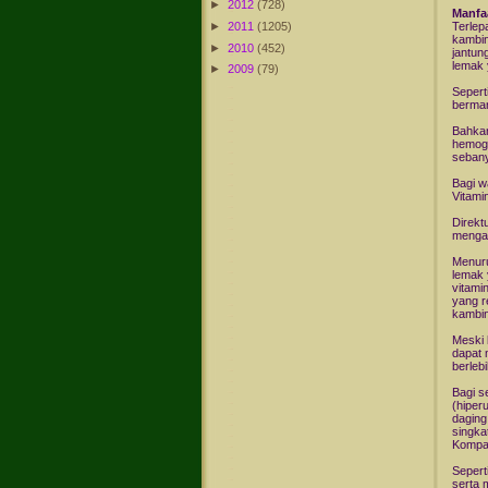
►
2012
(728)
Manfa
►
2011
(1205)
Terlep
kambin
►
2010
(452)
jantun
lemak 
►
2009
(79)
Sepert
berman
Bahkan
hemogl
sebany
Bagi w
Vitami
Direkt
mengat
Menuru
lemak 
vitami
yang r
kambin
Meski 
dapat 
berleb
Bagi s
(hiper
daging
singka
Kompa
Sepert
serta 