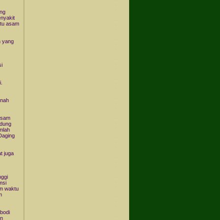
ing
enyakit
itu asam
n yang
i
.
rnah
 asam
ndung
mlah
Daging
t juga
nggi
msi
am waktu
m
ibodi
un