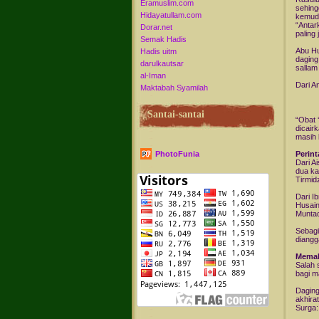
Eramuslim.com
sehing
Hidayatullam.com
kemudi
“Antar
Dorar.net
paling
Semak Hadis
Abu Hu
Hadis uitm
daging.
darulkautsar
sallam
al-Iman
Dari A
Maktabah Syamilah
Santai-santai
“Obat 
dicair
masih 
PhotoFunia
Perin
Dari A
dua ka
Tirmid
Dari I
Husain
Muntaq
Sebagi
diangg
Memak
Salah 
bagi m
Daging
akhira
Surga: