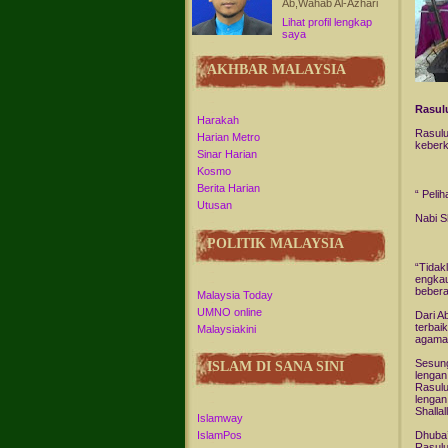
Ab,Wahab Al-Azhari
Lihat profil lengkap
saya
AKHBAR MALAYSIA
Rasulu
Harakah
Rasulu
Harian Metro
keberk
Sinar Harian
Kosmo
Berita Harian
“ Peli
Utusan
Nabi S
POLITIK MALAYSIA
“Tidak
engkau
bebera
Malaysia Today
UMNO online
Dari A
terbai
Malaysiakini
agaman
Sesung
ISLAM DI SANA SINI
lengan
Rasulu
lengan
Shalla
Islamway
IslamPos
Dhuba’
Rasulu