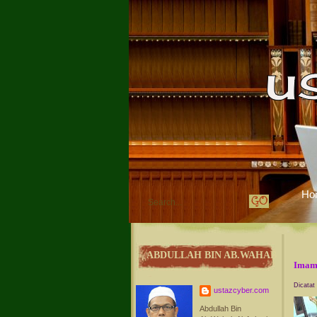
Ho
ABDULLAH BIN AB.WAHAB
Imam 
Dicatat
ustazcyber.com
Abdullah Bin