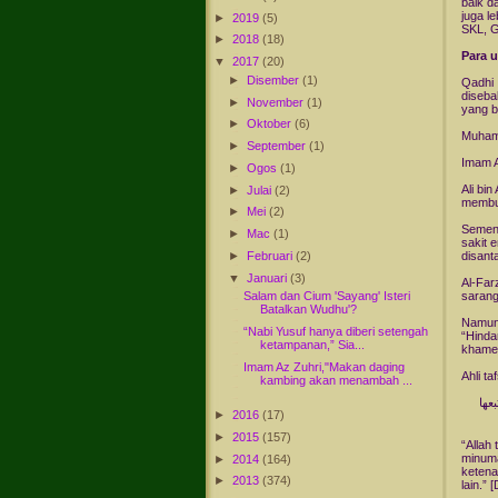
baik d
juga l
►
2019
(5)
SKL, 
►
2018
(18)
Para 
▼
2017
(20)
►
Disember
(1)
Qadhi 
diseba
►
November
(1)
yang b
►
Oktober
(6)
Muhamm
►
September
(1)
Imam A
►
Ogos
(1)
Ali bi
►
Julai
(2)
membua
►
Mei
(2)
Sement
►
Mac
(1)
sakit 
►
Februari
(2)
disant
▼
Januari
(3)
Al-Far
sarang
Salam dan Cium 'Sayang' Isteri
Batalkan Wudhu'?
Namun 
“Nabi Yusuf hanya diberi setengah
“Hinda
ketampanan,” Sia...
khamer
Imam Az Zuhri,"Makan daging
Ahli ta
kambing akan menambah ...
عها
►
2016
(17)
►
2015
(157)
“Allah
minuma
►
2014
(164)
ketena
►
2013
(374)
lain.”