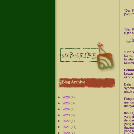
“Dan K
[52] 22
“Dan K
(QS: at
كُلُونَ
“Dan s
kamu, 
binata
Mukmi
Penda
Lewat 
ekor k
Blog Archive
Dalam 
syaatu
untuk 
►
2026
(4)
Pengar
menunj
►
2025
(8)
menyam
►
2024
(10)
Ibnul 
►
2023
(6)
yang d
dengan
►
2022
(1)
yang d
►
2021
(11)
daging
yang t
►
2020
(7)