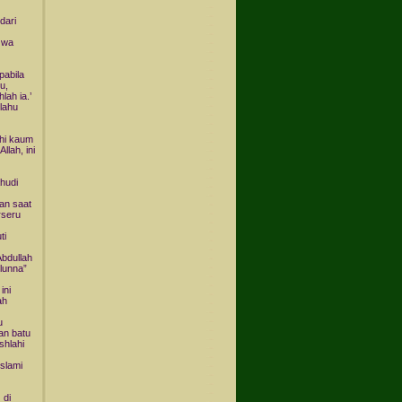
dari
 wa
pabila
u,
lah ia.’
llahu
uhi kaum
lah, ini
hudi
dan saat
rseru
ti
Abdullah
ilunna”
ini
ah
u
an batu
shlahi
slami
 di