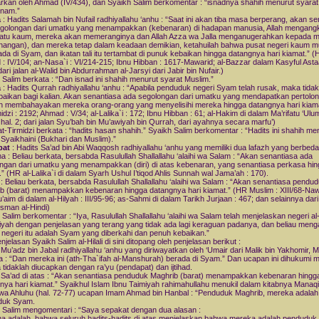
arkan oleh Ahmad (IV/434), dan Syaikh Salim berkomentar : “isnadnya shahih menurut syara
enam.”
a
: Hadits Salamah bin Nufail radhiyallahu ‘anhu : “Saat ini akan tiba masa berperang, akan s
golongan dari umatku yang menampakkan (kebenaran) di hadapan manusia, Allah mengangka
uatu kaum, mereka akan memeranginya dan Allah Azza wa Jalla menganugerahkan kepada 
angan), dan mereka tetap dalam keadaan demikian, ketahuilah bahwa pusat negeri kaum m
rada di Syam, dan ikatan tali itu tertambat di punuk kebaikan hingga datangnya hari kiamat.” 
: IV/104; an-Nasa`i : VI/214-215; Ibnu Hibban : 1617-Mawarid; al-Bazzar dalam Kasyful Asta
ari jalan al-Walid bin Abdurrahman al-Jarsyi dari Jabir bin Nufair.)
 Salim berkata : “Dan isnad ini shahih menurut syarat Muslim.”
a
: Hadits Qurrah radhiyallahu ‘anhu : “Apabila penduduk negeri Syam telah rusak, maka tida
ebaikan bagi kalian. Akan senantiasa ada segolongan dari umatku yang mendapatkan pertolo
ah membahayakan mereka orang-orang yang menyelisihi mereka hingga datangnya hari kiam
idzi : 2192; Ahmad : V/34; al-Lalika`i : 172; Ibnu Hibban : 61; al-Hakim di dalam Ma’rifatu ‘Ulu
 hal. 2; dari jalan Syu’bah bin Mu’awiyah bin Qurrah, dari ayahnya secara marfu’)
t-Tirmidzi berkata : “hadits hasan shahih.” Syaikh Salim berkomentar : “Hadits ini shahih me
 Syaikhaini (Bukhari dan Muslim).”
pat
: Hadits Sa’ad bin Abi Waqqosh radhiyallahu ‘anhu yang memiliki dua lafazh yang berbeda,
a : Beliau berkata, bersabda Rasulullah Shallallahu ‘alaihi wa Salam : “Akan senantiasa ada
ngan dari umatku yang menampakkan (diri) di atas kebenaran, yang senantiasa perkasa hin
.” (HR al-Lalika`i di dalam Syarh Ushul I’tiqod Ahlis Sunnah wal Jama’ah : 170).
: Beliau berkata, bersabda Rasulullah Shallallahu ‘alaihi wa Salam : “Akan senantiasa pendu
b (barat) menampakkan kebenaran hingga datangnya hari kiamat.” (HR Muslim : XIII/68-Na
’aim di dalam al-Hilyah : III/95-96; as-Sahmi di dalam Tarikh Jurjaan : 467; dan selainnya dari
sman al-Hindi)
 Salim berkomentar : “Iya, Rasulullah Shallallahu ‘alaihi wa Salam telah menjelaskan negeri al
iyah dengan penjelasan yang terang yang tidak ada lagi keraguan padanya, dan beliau men
negeri itu adalah Syam yang diberkahi dan penuh kebaikan.”
jelasan Syaikh Salim al-Hilali di sini ditopang oleh penjelasan berikut :
 Mu’adz bin Jabal radhiyallahu ‘anhu yang diriwayatkan oleh ‘Umair dari Malik bin Yakhomir, 
a : “Dan mereka ini (ath-Tha`ifah al-Manshurah) berada di Syam.” Dan ucapan ini dihukumi m
 tidaklah diucapkan dengan ra’yu (pendapat) dan ijtihad.
 Sa’ad di atas : “Akan senantiasa penduduk Maghrib (barat) menampakkan kebenaran hingg
nya hari kiamat.” Syaikhul Islam Ibnu Taimiyah rahimahullahu menukil dalam kitabnya Manaq
a Ahluhu (hal. 72-77) ucapan Imam Ahmad bin Hanbal : “Penduduk Maghrib, mereka adalah
duk Syam.
 Salim mengomentari : “Saya sepakat dengan dua alasan :
a adalah, bahwa seluruh hadits-hadits di atas menjelaskan bahwa mereka adalah penduduk