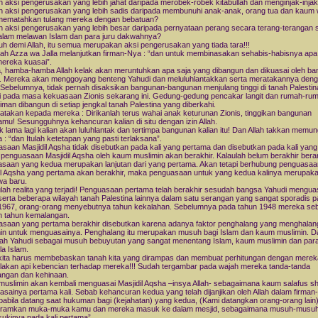
 aksi pengerusakan yang lebih jahat daripada merobek-robek kitabullah dan menginjak-inja
 aksi pengerusakan yang lebih sadis daripada membunuhi anak-anak, orang tua dan kaum 
mematahkan tulang mereka dengan bebatuan?
 aksi pengerusakan yang lebih besar daripada pernyataan perang secara terang-terangan 
lam melawan Islam dan para juru dakwahnya?
h demi Allah, itu semua merupakan aksi pengerusakan yang tiada tara!!!
llah Azza wa Jalla melanjutkan firman-Nya : “dan untuk membinasakan sehabis-habisnya apa
ereka kuasai”.
a, hamba-hamba Allah kelak akan meruntuhkan apa saja yang dibangun dan dikuasai oleh b
. Mereka akan menggoyang benteng Yahudi dan meluluhlantakkan serta meratakannya den
 Sebelumnya, tidak pernah disaksikan bangunan-bangunan menjulang tinggi di tanah Palestin
i pada masa kekuasaan Zionis sekarang ini. Gedung-gedung pencakar langit dan rumah-ru
man dibangun di setiap jengkal tanah Palestina yang diberkahi.
atakan kepada mereka : Dirikanlah terus wahai anak keturunan Zionis, tinggikan bangunan
mu! Sesungguhnya kehancuran kalian di situ dengan izin Allah.
k lama lagi kalian akan luluhlantak dan tertimpa bangunan kalian itu! Dan Allah takkan memung
a : “dan Itulah ketetapan yang pasti terlaksana”.
saan Masjidil Aqsha tidak disebutkan pada kali yang pertama dan disebutkan pada kali yang
penguasaan Masjidil Aqsha oleh kaum muslimin akan berakhir. Kalaulah belum berakhir berar
saan yang kedua merupakan lanjutan dari yang pertama. Akan tetapi berhubung penguasaa
il Aqsha yang pertama akan berakhir, maka penguasaan untuk yang kedua kalinya merupak
iwa baru.
ulah realita yang terjadi! Penguasaan pertama telah berakhir sesudah bangsa Yahudi menguas
erta beberapa wilayah tanah Palestina lainnya dalam satu serangan yang sangat sporadis 
1967, orang-orang menyebutnya tahun kekalahan. Sebelumnya pada tahun 1948 mereka se
 tahun kemalangan.
saan yang pertama berakhir disebutkan karena adanya faktor penghalang yang menghalan
in untuk menguasainya. Penghalang itu merupakan musuh bagi Islam dan kaum muslimin. D
ah Yahudi sebagai musuh bebuyutan yang sangat menentang Islam, kaum muslimin dan par
a Islam.
ita harus membebaskan tanah kita yang dirampas dan membuat perhitungan dengan merek
akan api kebencian terhadap mereka!!! Sudah tergambar pada wajah mereka tanda-tanda
ngan dan kehinaan.
uslimin akan kembali menguasai Masjidil Aqsha –insya Allah- sebagaimana kaum salafus sh
sainya pertama kali. Sebab kehancuran kedua yang telah dijanjikan oleh Allah dalam firman
pabila datang saat hukuman bagi (kejahatan) yang kedua, (Kami datangkan orang-orang lain
ramkan muka-muka kamu dan mereka masuk ke dalam mesjid, sebagaimana musuh-musu
kinya pada kali pertama”.