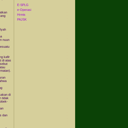
E-SPLG
e-Operasi
atkan
Hrmis
yang
PAJSK
fiyah
ma
an nuun
sesuatu
g kafir
 di atas
sebut
atau
rmatan).
uran
bahwa
ng
sakan di
 tidak
robek-
tan
ks dan