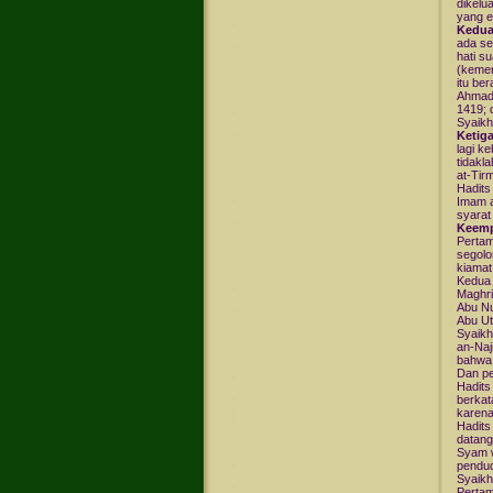
dikelu
yang 
Kedu
ada se
hati s
(kemen
itu be
Ahmad 
1419; d
Syaikh
Ketig
lagi k
tidakl
at-Tirm
Hadits
Imam a
syarat
Keem
Pertam
segolo
kiamat
Kedua 
Maghri
Abu Nu
Abu Ut
Syaikh
an-Naj
bahwa 
Dan pen
Hadits
berkat
karena
Hadits
datang
Syam w
pendu
Syaikh
Pertam