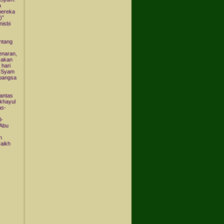
b
mereka
)”
nisbi
entang
enaran,
 akan
hari
i Syam
 bangsa
pantas
akhayul
as-
l-
 Abu
n
yaikh