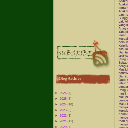
Adakah
Adakah
serta 
Adakah
dan ma
Sunggu
Lalu A
yang m
Artiny
Yahudi
tanah.
kecual
pemuki
Kami k
sesuka
Dan ta
janjiny
Pengua
Sebab 
pengua
Masjid
perist
Dan it
Blog Archive
Quds s
tahun 
dengan
Pengua
►
2026
(4)
muslim
cukupl
►
2025
(8)
pembel
Maka k
►
2024
(10)
menyal
►
2023
(6)
kemala
Kaum m
►
2022
(1)
mengua
“dan a
►
2021
(11)
menyu
►
2020
(7)
memasu