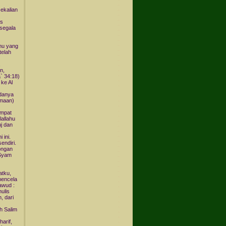
ekalian
us
segala
mu yang
telah
,
n,
` 34:18)
ke Al
adanya
amaan)
empat
lallahu
uj dan
 ini.
endiri.
longan
 Syam
atku,
mencela
awud :
hulis
, dari
h Salim
harif,