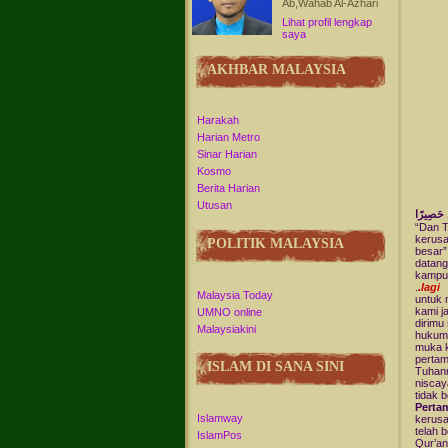
Ab,Wahab Al-Azhari
Lihat profil lengkap
saya
AKHBAR MALAYSIA
Harakah
Harian Metro
Sinar Harian
Kosmo
Berita Harian
Utusan
ينَ حَصِيرًا
“Dan T
kerusa
POLITIK MALAYSIA
besar”
datang
kampun
.
.lagi
Malaysia Today
untuk 
kami j
UMNO online
dirimu
Malaysiakini
hukuma
muka 
pertam
ISLAM DI SANA SINI
Tuhan
niscay
tidak b
Perta
Islamway
kerusa
telah 
IslamPos
Qur’an