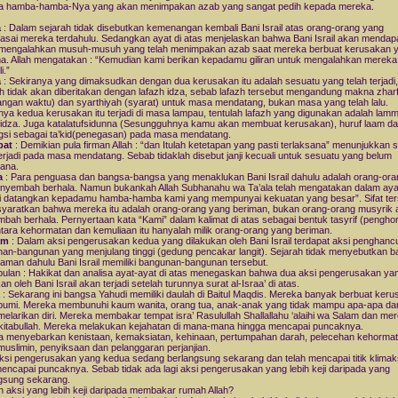
a hamba-hamba-Nya yang akan menimpakan azab yang sangat pedih kepada mereka.
a
: Dalam sejarah tidak disebutkan kemenangan kembali Bani Israil atas orang-orang yang
sai mereka terdahulu. Sedangkan ayat di atas menjelaskan bahwa Bani Israil akan mendap
n mengalahkan musuh-musuh yang telah menimpakan azab saat mereka berbuat kerusakan 
a. Allah mengatakan : “Kemudian kami berikan kepadamu giliran untuk mengalahkan mereka
i.”
a
: Sekiranya yang dimaksudkan dengan dua kerusakan itu adalah sesuatu yang telah terjadi,
ah tidak akan diberitakan dengan lafazh idza, sebab lafazh tersebut mengandung makna zhar
angan waktu) dan syarthiyah (syarat) untuk masa mendatang, bukan masa yang telah lalu.
nya kedua kerusakan itu terjadi di masa lampau, tentulah lafazh yang digunakan adalah lam
idza. Juga katalatufsidunna (Sesungguhnya kamu akan membuat kerusakan), huruf laam d
gsi sebagai ta’kid(penegasan) pada masa mendatang.
pat
: Demikian pula firman Allah : “dan Itulah ketetapan yang pasti terlaksana” menunjukkan 
erjadi pada masa mendatang. Sebab tidaklah disebut janji kecuali untuk sesuatu yang belum
sana.
a
: Para penguasa dan bangsa-bangsa yang menaklukan Bani Israil dahulu adalah orang-oran
nyembah berhala. Namun bukankah Allah Subhanahu wa Ta’ala telah mengatakan dalam ayat
i datangkan kepadamu hamba-hamba kami yang mempunyai kekuatan yang besar”. Sifat ter
yaratkan bahwa mereka itu adalah orang-orang yang beriman, bukan orang-orang musyrik 
bah berhala. Pernyertaan kata “Kami” dalam kalimat di atas sebagai bentuk tasyrif (pengho
ara kehormatan dan kemuliaan itu hanyalah milik orang-orang yang beriman.
am
: Dalam aksi pengerusakan kedua yang dilakukan oleh Bani Israil terdapat aksi penghanc
an-bangunan yang menjulang tinggi (gedung pencakar langit). Sejarah tidak menyebutkan 
aman dahulu Bani Israil memiliki bangunan-bangunan tersebut.
ulan : Hakikat dan analisa ayat-ayat di atas menegaskan bahwa dua aksi pengerusakan ya
an oleh Bani Israil akan terjadi setelah turunnya surat al-Israa’ di atas.
a : Sekarang ini bangsa Yahudi memiliki daulah di Baitul Maqdis. Mereka banyak berbuat keru
umi. Mereka membunuhi kaum wanita, orang tua, anak-anak yang tidak mampu apa-apa dan
melarikan diri. Mereka membakar tempat isra’ Rasulullah Shallallahu ‘alaihi wa Salam dan me
kitabullah. Mereka melakukan kejahatan di mana-mana hingga mencapai puncaknya.
 menyebarkan kenistaan, kemaksiatan, kehinaan, pertumpahan darah, pelecehan kehorma
uslimin, penyiksaan dan pelanggaran perjanjian.
aksi pengerusakan yang kedua sedang berlangsung sekarang dan telah mencapai titik klima
mencapai puncaknya. Sebab tidak ada lagi aksi pengerusakan yang lebih keji daripada yang
gsung sekarang.
 aksi yang lebih keji daripada membakar rumah Allah?