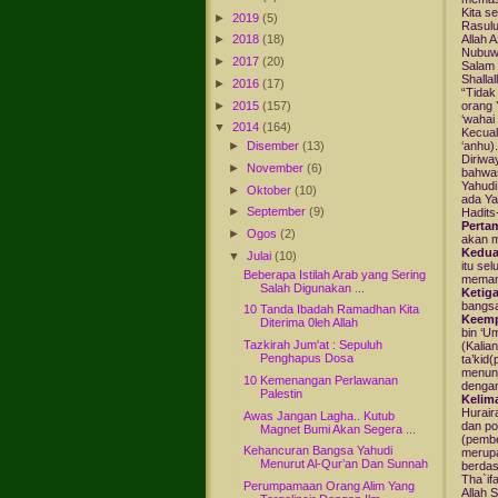
Kita s
►
2019
(5)
Rasulu
Allah A
►
2018
(18)
Nubuwa
►
2017
(20)
Salam 
Shalla
►
2016
(17)
“Tidak
►
2015
(157)
orang 
‘wahai
▼
2014
(164)
Kecual
►
Disember
(13)
‘anhu).
Diriwa
►
November
(6)
bahwas
Yahudi
►
Oktober
(10)
ada Ya
►
September
(9)
Hadits
Perta
►
Ogos
(2)
akan m
Kedu
▼
Julai
(10)
itu se
Beberapa Istilah Arab yang Sering
memang
Salah Digunakan ...
Ketig
bangsa
10 Tanda Ibadah Ramadhan Kita
Keem
Diterima 0leh Allah
bin ‘U
Tazkirah Jum'at : Sepuluh
(Kalia
Penghapus Dosa
ta’kid
menunj
10 Kemenangan Perlawanan
dengan
Palestin
Kelim
Hurair
Awas Jangan Lagha.. Kutub
dan po
Magnet Bumi Akan Segera ...
(pembe
Kehancuran Bangsa Yahudi
merupa
Menurut Al-Qur’an Dan Sunnah
berdas
Tha`if
Perumpamaan Orang Alim Yang
Allah 