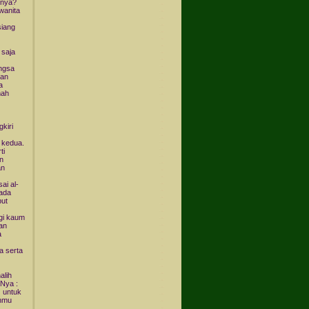
knya?
wanita
siang
 saja
angsa
gan
a
mah
kiri
 kedua.
ti
n
an
ai al-
pada
but
gi kaum
an
a
a serta
alih
-Nya :
) untuk
hmu