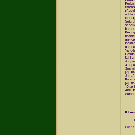
Kedua,
(barat
(Rasul
adalah
(relatif
Seluru
sebali
barat 
Kesimp
tidakl
mendap
kiamat
dari b
Yahudi 
Catata
[1] Se
daripa
ataupu
Sunnah
[2] Di
Jama’at
Ihsan a
[3] Di
*Disar
Abu Usa
Sumbe
0 Com
Post 