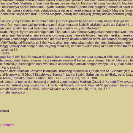
 bahasa Nabi Shallallahu ‘alaihi wa Salam dan penduduk Madinah tentang “penduduk Maghri
)” maksudnya adalah penduduk Syam, karena mereka (penduduk Maghrib) berada di barat 
ullah dan para sahabatnya), sebagaimana bahasa mereka tentang “penduduk Masyriq (timur
 penduduk Nejed dan Irak. Karena Maghrib (barat) dan Masyriq (timur) adalah perkara yang 
).
h negeri yang memiliki barat maka bisa jadi merupakan bagian timur bagi negeri lainnya dan
knya. Dan yang menjadi pertimbangan di dalam ucapan Nabi Shallallahu ‘alaihi wa Salam ini t
dan timur adalah tempat beliau mengucapkan hadits ini, yaitu Madinah.”
ulan : Negeri Syam adalah negeri ath-Tha`ifah al-Manshurah yang akan menampakkan keb
ah akan membahayakan mereka orang-orang yang menyelisihi dan mencela mereka, mereka
atkan kemenangan dari Allah dan mereka tetap dalam keadaan demikian sampai datangnya 
. Ath-Tha’ifah al-Manshurah inilah yang akan memenangkan Islam dan membebaskan neger
elenggu penjajahan bangsa Yahudi yang terlaknat, dan merekalah yang akan membinasakan
terlaknat ini.
n Kaki
ngaja kami pilih kata Nubuwat daripada kata ramalan, karena kata nubuwat lebih sesuai dan 
da penggunaan kata ramalan. Kata ramalan seringkali berasosiasi dengan klenik, khurafat, t
n metafisika. Sedangkan nubuwat maka asosiasinya adalah dengan wahyu : al-Qur’an atau 
 yang shahih.
sarikan dari “Jama’ah-Jama’ah Islamiyah Ditimbang Menurut Al-Qur’an dan As-Sunnah” (terj. A
 al-Islamiyyah fi Dhou’il Kitaabi was Sunnah), karya Syaikh Salim bin Ied al-Hilaly, pent. Ust.
l-Atsari, Pustaka Imam Bukhari, Jilid I, cet. I, Juni 2003, hal. 90-108.
petik secara ringkas dan bebas dari artikel yang berjudul Haditsu Qitaali al-Yahuudi Riwaayata
ikan dari artikel yang berjudul ath-Tha`ifah al-Manshurah wal Bilaad al-Muqoddasah, karya S
mah Salim bin Ied al-Hilali, dalam Majalah al-Asholah, no. 30, th, V, hal. 17-21.
r (nahimunkar.com)
ments:
a Comment