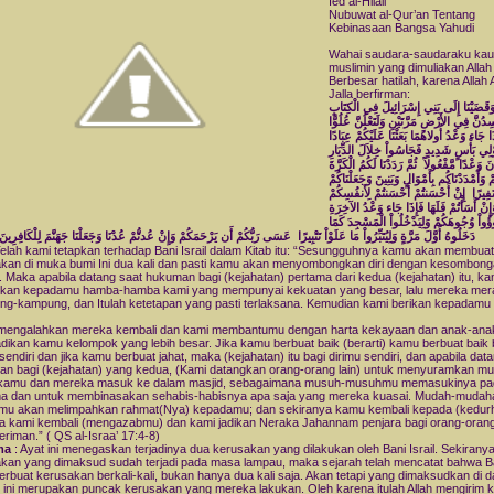
Ied al-Hilali
Nubuwat al-Qur’an Tentang
Kebinasaan Bangsa Yahudi
Wahai saudara-saudaraku ka
muslimin yang dimuliakan Alla
Berbesar hatilah, karena Allah
Jalla berfirman:
َقَضَيْنَا إِلَى بَنِي إِسْرَائِيلَ فِي الْكِتَابِ
سِدُنَّ فِي الأَرْضِ مَرَّتَيْنِ وَلَتَعْلُنَّ عُلُوًّا
َا جَاء وَعْدُ أُولاهُمَا بَعَثْنَا عَلَيْكُمْ عِبَادًا
أُوْلِي بَأْسٍ شَدِيدٍ فَجَاسُواْ خِلاَلَ الدِّيَارِ
نَ وَعْدًا مَّفْعُولاً ثُمَّ رَدَدْنَا لَكُمُ الْكَرَّةَ
مْ وَأَمْدَدْنَاكُم بِأَمْوَالٍ وَبَنِينَ وَجَعَلْنَاكُمْ
 نَفِيرًا إِنْ أَحْسَنتُمْ أَحْسَنتُمْ لِأَنفُسِكُمْ
إِنْ أَسَأْتُمْ فَلَهَا فَإِذَا جَاء وَعْدُ الآخِرَةِ
ؤُواْ وُجُوهَكُمْ وَلِيَدْخُلُواْ الْمَسْجِدَ كَمَا
دَخَلُوهُ أَوَّلَ مَرَّةٍ وَلِيُتَبِّرُواْ مَا عَلَوْاْ تَتْبِيرًا عَسَى رَبُّكُمْ أَن يَرْحَمَكُمْ وَإِنْ عُدتُّمْ عُدْنَا وَجَعَلْنَا جَهَنَّمَ لِلْكَافِرِ
elah kami tetapkan terhadap Bani Israil dalam Kitab itu: “Sesungguhnya kamu akan membuat
kan di muka bumi Ini dua kali dan pasti kamu akan menyombongkan diri dengan kesombon
. Maka apabila datang saat hukuman bagi (kejahatan) pertama dari kedua (kejahatan) itu, ka
kan kepadamu hamba-hamba kami yang mempunyai kekuatan yang besar, lalu mereka meraj
g-kampung, dan Itulah ketetapan yang pasti terlaksana. Kemudian kami berikan kepadamu g
mengalahkan mereka kembali dan kami membantumu dengan harta kekayaan dan anak-ana
adikan kamu kelompok yang lebih besar. Jika kamu berbuat baik (berarti) kamu berbuat baik 
 sendiri dan jika kamu berbuat jahat, maka (kejahatan) itu bagi dirimu sendiri, dan apabila dat
n bagi (kejahatan) yang kedua, (Kami datangkan orang-orang lain) untuk menyuramkan m
kamu dan mereka masuk ke dalam masjid, sebagaimana musuh-musuhmu memasukinya pad
a dan untuk membinasakan sehabis-habisnya apa saja yang mereka kuasai. Mudah-mudah
mu akan melimpahkan rahmat(Nya) kepadamu; dan sekiranya kamu kembali kepada (kedur
a kami kembali (mengazabmu) dan kami jadikan Neraka Jahannam penjara bagi orang-oran
eriman.” ( QS al-Israa’ 17:4-8)
ma
: Ayat ini menegaskan terjadinya dua kerusakan yang dilakukan oleh Bani Israil. Sekirany
kan yang dimaksud sudah terjadi pada masa lampau, maka sejarah telah mencatat bahwa Ban
berbuat kerusakan berkali-kali, bukan hanya dua kali saja. Akan tetapi yang dimaksudkan di d
 ini merupakan puncak kerusakan yang mereka lakukan. Oleh karena itulah Allah mengirim 