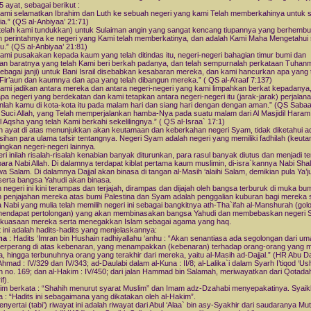
5 ayat, sebagai berikut :
ami selamatkan Ibrahim dan Luth ke sebuah negeri yang kami Telah memberkahinya untuk s
a.” (QS al-Anbiyaa’ 21:71)
telah kami tundukkan) untuk Sulaiman angin yang sangat kencang tiupannya yang berhemb
 perintahnya ke negeri yang Kami telah memberkatinya, dan adalah Kami Maha Mengetahui 
u.” (QS al-Anbiyaa’ 21:81)
ami pusakakan kepada kaum yang telah ditindas itu, negeri-negeri bahagian timur bumi dan
an baratnya yang telah Kami beri berkah padanya, dan telah sempurnalah perkataan Tuhan
sebagai janji) untuk Bani Israil disebabkan kesabaran mereka, dan kami hancurkan apa yang 
 Fir’aun dan kaumnya dan apa yang telah dibangun mereka.” ( QS al-A’raaf 7:137)
ami jadikan antara mereka dan antara negeri-negeri yang kami limpahkan berkat kepadanya
pa negeri yang berdekatan dan kami tetapkan antara negeri-negeri itu (jarak-jarak) perjalana
anlah kamu di kota-kota itu pada malam hari dan siang hari dengan dengan aman.” (QS Sabaa
Suci Allah, yang Telah memperjalankan hamba-Nya pada suatu malam dari Al Masjidil Haram 
il Aqsha yang telah Kami berkahi sekelilingnya.” ( QS al-Israa` 17:1)
h ayat di atas menunjukkan akan keutamaan dan keberkahan negeri Syam, tidak diketahui 
isihan para ulama tafsir tentangnya. Negeri Syam adalah negeri yang memiliki fadhilah (keut
ingkan negeri-negeri lainnya.
eri inilah risalah-risalah kenabian banyak diturunkan, para rasul banyak diutus dan menjadi t
 para Nabi Allah. Di dalamnya terdapat kiblat pertama kaum muslimin, di-isra`kannya Nabi Shal
i wa Salam. Di dalamnya Dajjal akan binasa di tangan al-Masih ‘alaihi Salam, demikian pula Ya’j
 serta bangsa Yahudi akan binasa.
negeri ini kini terampas dan terjajah, dirampas dan dijajah oleh bangsa terburuk di muka bumi
penjajahan mereka atas bumi Palestina dan Syam adalah penggalian kuburan bagi mereka s
 Nabi yang mulia telah memilih negeri ini sebagai bangkitnya ath-Tha`ifah al-Manshurah (go
mendapat pertolongan) yang akan membinasakan bangsa Yahudi dan membebaskan negeri
ekuasaan mereka serta menegakkan Islam sebagai agama yang haq.
t ini adalah hadits-hadits yang menjelaskannya:
ma
: Hadits ‘Imran bin Hushain radhiyallahu ‘anhu : “Akan senantiasa ada segolongan dari um
erperang di atas kebenaran, yang menampakkan (kebenaran) terhadap orang-orang yang 
, hingga terbunuhnya orang yang terakhir dari mereka, yaitu al-Masih ad-Dajjal.” (HR Abu D
Ahmad : IV/329 dan IV/343; ad-Daulabi dalam al-Kuna : II/8; al-Lalika`i dalam Syarh I’tiqod ‘Us
 no. 169; dan al-Hakim : IV/450; dari jalan Hammad bin Salamah, meriwayatkan dari Qotadah
f).
im berkata : “Shahih menurut syarat Muslim” dan Imam adz-Dzahabi menyepakatinya. Syaik
a : “Hadits ini sebagaimana yang dikatakan oleh al-Hakim”.
nyertai (tabi’) riwayat ini adalah riwayat dari Abul ‘Alaa` bin asy-Syakhir dari saudaranya Mut