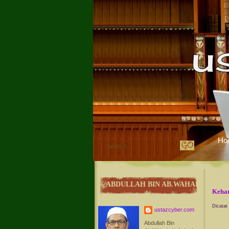
Ho
ABDULLAH BIN AB.WAHAB
Kehan
Dicatat
ustazcyber.com
Abdullah Bin