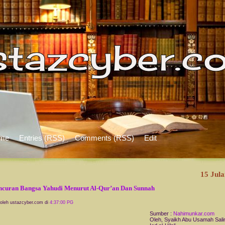
me
Entries (RSS)
Comments (RSS)
Edit
15 Jula
curan Bangsa Yahudi Menurut Al-Qur’an Dan Sunnah
 oleh ustazcyber.com di
4:37:00 PG
Sumber :
Nahimunkar.com
Oleh, Syaikh Abu Usamah Sali