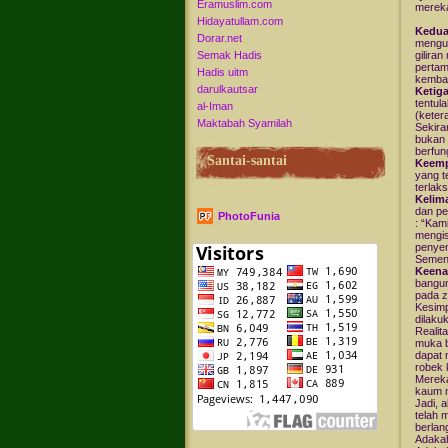
Eramuslim.com
merek
Hidayatullam.com
Kedu
Dorar.net
mengua
Semak Hadis
gilira
pertam
Hadis uitm
kembal
darulkautsar
Ketig
tentul
al-Iman
(keter
Maktabah Syamilah
Sekira
bukan 
berfun
Santai-santai
Keem
yang t
terlak
Kelim
dan pe
PhotoFunia
: “Kam
mengis
penyem
Sement
Keen
bangun
pada z
Kesimp
dilakuk
Realit
muka b
dapat 
robek 
Mereka
kaum m
Jadi, 
telah 
berlan
Adakah