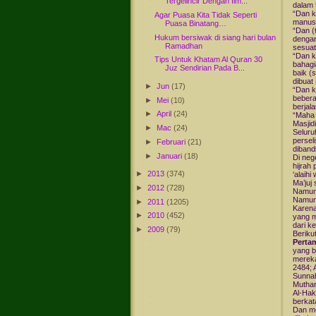
Tergelincir Dengan Ilm...
dalam 
“Dan k
Agar Puasa Kita Tidak Seperti
manusi
Puasa Binatang…
“Dan (
Hukum bersiwak di siang hari bulan
dengan
Ramadhan
sesuat
“Dan k
Tips Untuk Khatam Al Quran 30
bahagi
Juz Sendirian Pada B...
baik (
dibuat
►
Jun
(17)
“Dan k
bebera
►
Mei
(10)
berjal
►
April
(24)
“Maha 
Masjid
►
Mac
(24)
Seluru
persel
►
Februari
(21)
diband
►
Januari
(18)
Di neg
hijrah
►
2013
(374)
‘alaih
Ma’juj
►
2012
(728)
Namun 
Namun 
►
2011
(1205)
Karena
►
2010
(452)
yang 
dari k
►
2009
(79)
Beriku
Perta
yang b
mereka
2484; 
Sunnah
Muthari
Al-Hak
berkat
Dan me