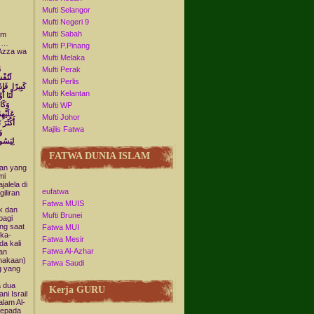
Mufti Selangor
Mufti Negeri 9
Mufti Sabah
um
h …
Mufti P.Pinang
 Azza wa
Mufti Melaka
و
Mufti Perak
لَتُفْ
Mufti Perlis
كَبِيرًا فَإِذ
Mufti Kelantan
لَّنَا 
وَكَا
Mufti WP
عَلَيْهِ
Mufti Johor
أَكْثَرَ
Majlis Fatwa
وَ
لِيَسُو
FATWA DUNIA ISLAM
gan yang
mi
alela di
eufatwa
iliran
Fatwa MUIS
k dan
Mufti Brunei
bagi
ang saat
Fatwa MUI
uka-
Fatwa Mesir
a kali
Fatwa Al-Azhar
an
hakaan)
Fatwa Saudi
g yang
a dua
Kerja GURU
i Israil
alam Al-
kepada