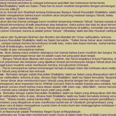
edang menanti peristiwa itu sebagai kebenaran janji Allah dan kebenaran berita-berita
llahShallallahu ‘alaihi wa Salam. Pada hari itu kaum muslimin bergembira dengan pertolongan 
zza wa Jalla.[2]
t as-Sunnah ash-Shahihah tentang Kebinasaan Bangsa Yahudi Rasulullah Shallallahu ‘alaihi
telah mengabarkan bahwa kaum muslimin akan berperang melawan bangsa Yahudi, beliau
llahu ‘alaihi wa Salam bersabda :
 akan tiba hari kiamat sehingga kaum muslimin berperang melawan Yahudi. Sampai-sampai a
Yahudi bersembunyi di balik pepohonan atau bebatuan, maka pohon dan batu itu akan berser
 Muslim, wahai hamba Allah, ini orang Yahudi ada bersembunyi di balikku, kemarilah dan bunuh
i pohon Ghorqod, karena ia adalah pohon Yahudi.” (Muttafaq ‘alaihi dari Abu Hurairah radhiya
yatkan oleh Syaikhaini (Bukhari dan Muslim) dari Abdullah bin ‘Umar radhiyallahu ‘anhuma
anya Rasulullah Shallallahu ‘alaihi wa Salam bersabda : “Kalian benar-benar akan membun
, sampai-sampai mereka bersembunyi di balik batu, maka batu itupun berkata, ‘wahai hamba Al
hudi di belakangku, bunuhlah dia!’.”
-hadits di atas menunjukkan bahwa :
ma
: Akan datang masa sebelum datangnya hari kiamat bahwa kaum muslimin dan bangsa Ya
engalami peperangan besar dan ini adalah suatu hal yang pasti akan terjadi.
a
: Bangsa Yahudi akan dibantai oleh kaum muslimin, dan hal ini terjadinya di bumi Palestina, 
luruh pepohonan dan bebatuan yang dijadikan tempat persembunyian bangsa Yahudi akan be
gil kaum muslimin untuk membunuh mereka, kecuali pohon Ghorqod.
a
: Hal ini menunjukkan bahwa kemenangan berada di tangan Islam dan kehinaan akan melipu
 Yahudi yang terlaknat dan terkutuk.
pat
: Berkaitan dengan sabda Rasulullah Shallallahu ‘alaihi wa Salam yang diriwayatkan oleh 
mar radhiyallahu ‘anhuma di atas, dimana Nabi Shallallahu ‘alaihi wa Salam bersabda “latuqoot
n benar-benar akan membunuhi kaum Yahudi) yang disertai dengan lam dan nun sebagai
(penegasan) akan kepastian hal ini. Khithab (seruan) Nabi ini adalah kepada para sahabat, hal 
ukkan secara sharih bahwa masa depan adalah milik Islam saja –biidznillahi-, namun harusl
 metode para sahabat Nabi dan kaum salaf yang shalih.
a
: Berkaitan dengan sabda Rasulullah Shallallahu ‘alaihi wa Salam yang diriwayatkan oleh Ab
ah radhiyallahu ‘anhu di atas, dimana Nabi Shallallahu ‘alaihi wa Salam bersabda tentang seru
hon : “Wahai muslim, wahai hamba Allah…” yang menunjukkan manhaj tarbawi (pendidikan) i
nahan) yang ditegakkan di atas manifestasi tauhid dan al-‘Ubudiyah (penghambaan) yang
kan cara di dalam menegakkan syariat Islam di muka bumi dan melanggengkan kehidupan I
arkan manhaj nabawi.[3]
ah al-Manshurah adalah Pembebas Negeri Syam al-Muqoddasah
Subhanahu wa Ta’ala telah memberkahi negeri Syam di dalam kitab-Nya al-Majid (yang terpuji)