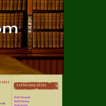
i 2014
FATWA MALAYSIA
Mufti Serawak
Mufti Pahang
m bin
Mufti Kedah