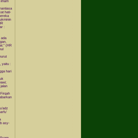
t imam
enantiasa
t hati-
mereka
ukminin
(HR
ar :
k ada
ngan,
at.” (HR
mul
nurut
 yaitu :
gga hari
duk
wawi;
 jalan
-Firqah
gabarkan
Mu’adz
arfu’
a
ib asy-
 Syam.