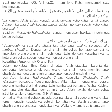
Saat menjelaskan QS. Al-Thur:21, Imam Ibnu Katsir mengambil satu
kesimpulan,
هذا فضله تعالى على الأبناء ببركة عمل الآباء، وأما فضله على الآباء
ببركة دعاء الأبناء
“
Ini karunia Allah Ta’ala kepada anak dengan keberkahan amal bapak.
Adapun karunia Allah kepada bapak adalah dengan sebab keberkahan
doa anak.
”
Sa’id bin Musayyib
Rahimahullah
sangat menyadari hakikat ini sehingga
beliau berkata,
إني لأصلي فأذكر ولدي فأزيد في صلاتي
“
Sesungguhnya saat aku shalat lalu aku ingat anakku sehingga aku
tambah shalatku.
” Dengan amal shalih itu beliau berharap sampai ke
tingkatan orang-orang shalih sehingga. Lalu dengan kesalihannya itu
keturunan beliau sepeninggalnya menjadi orang shalih.
Kesalihan Anak untuk Orang Tua
Dalam perkataan Ibnu Katsir di atas, Allah siapakan karunia dan
pemberian berharga untuk para orang tua shalih yang memiliki anak
shalih dengan doa dan istighfar anakanak tersebut untuk dirinya.
Dari Abu Hurairah
Radhiyallahu 'Anhu
, Rasulullah
Shallallahu 'Alaihi
Wasallam
bersabda, “sesunngguhnya Allah akan mengangkat derajat
seorang hamba shalih di surga. Lalu hamba tadi bertanya: Wahai Rabbku,
darimana aku dapatkan semua ini? Lalu Allah jawab: dengan sebab
istighfar anakmu untukmu.” (HR. Ahmad)
Di hadits Muslim disebutkan, ada tiga pahala amal seseorang yang akan
terus mengalir kepadanya setelah kematiannya. Salah satunya, anak
shalih yang senantiasa mendoakannya. Wallahu A’lam. [voa-islam.com