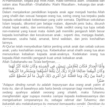
Al-Hamdulillah, segala puji milik Allah, Rabb semesta alam. Shalawat dan
salam atas Rasulillah –Shallallahu 'Alaihi Wasallam-, keluarga dan anak-
anaknya.
Dalam menjalankan pendidikan kepada anak agar menjadi hamba Allah
yang shalih dan sesuai harapan orang tua, sering orang tua terpaku pada
kepada sebab-sebab kebendaan yang zahir semata. Dipilihkan sekolahan
Islam terpadu, dikontrol jam belajar malam, dipenuhi jenis buku, disuruh
shalat tepat waktu, dan semisalnya. Tidak sedikit orang tua lupa sebab
non-material yang kasat mata -boleh jadi memiliki pengaruh lebih besar
kepada keshalihan dan kesuksesan anak-; seperti doa, menjaga ibadah,
dermawan, usaha halal, amanat, birrul walidain, dan jenis keshalihan
lainnya.
Al-Qur'an telah menyebutkan faktor penting untuk anak dan sebab sukses
anak; yaitu keshalihan orang tua. Keberkahan amal shalih orang tua akan
menurunkan kebaikan kepada anak-anaknya. Kedekatan orang tua
kepada Allah memiliki pengaruh kuat untuk kebaikan anak.
Allah
Subahanahu wa Ta'ala
berfirman,.....
وَأَمَّا الْجِدَارُ فَكَانَ لِغُلَامَيْنِ يَتِيمَيْنِ فِي الْمَدِينَةِ وَكَانَ تَحْتَهُ كَنْزٌ لَهُمَا
وَكَانَ أَبُوهُمَا صَالِحًا فَأَرَادَ رَبُّكَ أَنْ يَبْلُغَا أَشُدَّهُمَا وَيَسْتَخْرِجَا كَنْزَهُمَا
رَحْمَةً مِنْ رَبِّكَ وَمَا فَعَلْتُهُ عَنْ أَمْرِي ذَلِكَ تَأْوِيلُ مَا لَمْ تَسْطِعْ عَلَيْهِ
صَبْرًا
“
Adapun dinding rumah itu adalah kepunyaan dua orang anak yatim di
kota itu, dan di bawahnya ada harta benda simpanan bagi mereka berdua,
sedang ayahnya adalah seorang yang shaleh, maka Tuhanmu
menghendaki agar supaya mereka sampai kepada kedewasaannya dan
mengeluarkan simpanannya itu, sebagai rahmat dari Tuhanmu; dan
bukanlah aku melakukannya itu menurut kemauanku sendiri. Demikian itu