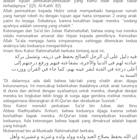
adalah tujuan perbuatan-perbuatan yang kamu tidak dapat sabar
terhadapnya
.” (QS. Al-Kahfi: 82)
Allah perintahkan kepada Hidzir untuk memperbaiki bangunan rumah
yang hampir roboh itu dengan tujuan agar harta simpanan 2 orang anak
yatim itu terjaga. Sebabnya, karena kesalihan bapak mereka. “
sedang
ayahnya adalah seorang yang shaleh
.”
Keterangan dari Sa’id bin Jubair
Rahimahullah
, bahwa orang tua mereka
selalu menunaikan amanat dan titipan kepada pemiliknya. Kemudian
Allah Ta’ala menjaga harta simpanannya sehingga ditemukan kedua
anaknya lalu keduanya mengambilnya
Imam Ibnu Katsir
Rahimahullah
berkata tentang ayat ini,
فيه دليل على أن الرجل الصالح يحفظ في ذريته، وتشمل بركة
عبادته لهم في الدنيا والآخرة، بشفاعته فيهم ورفع درجتهم إلى
أعلى درجة في الجنة لتقر عينه بهم، كما جاء في القرآن ووردت
السنة به
“Di dalamnya ada dalil bahwa laki-laki yang shalih akan dijaga
keturunannya. Ini mencakup keberkahan ibadahnya untuk anak turunnya
di dunia dan akhirat dengan syafaatnya untuk mereka, diangkat derajat
mereka ke tingkatan lebih tinggi di surga agar gembira melihat mereka;
sebagaimana diterangkan di Al-Qur'an dan disebutkan Sunnah.”
Ibnu Katsir menukil perkataan Sa’id bin Jubair, dari Ibnu
Abbas
Radhiyallahu 'Anhum,
bahwa keduanya dijaga karena sebab
keshalihan bapak mereka. Al-Qur'an tidak menyebutkan kesalihan
keduanya. Ada keterangan bahwa bapak yang dimaksud adalah bapak
yang ketujuh.
Muhammad bin al-Munkadir
Rahimahullah
berkata,
إن الله يحفظ بصلاح العبد ولده وولد ولده وعترته وعشيرته وأهل