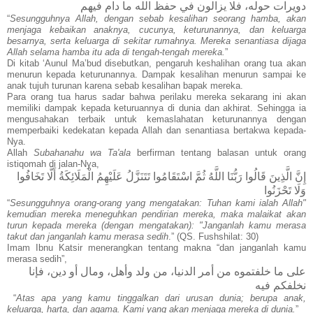
دويرات حوله، فلا يزالون في حفظ الله ما دام فيهم
“
Sesungguhnya Allah, dengan sebab kesalihan seorang hamba, akan
menjaga kebaikan anaknya, cucunya, keturunannya, dan keluarga
besarnya, serta keluarga di sekitar rumahnya. Mereka senantiasa dijaga
Allah selama hamba itu ada di tengah-tengah mereka.
”
Di kitab ‘Aunul Ma’bud disebutkan, pengaruh keshalihan orang tua akan
menurun kepada keturunannya. Dampak kesalihan menurun sampai ke
anak tujuh turunan karena sebab kesalihan bapak mereka.
Para orang tua harus sadar bahwa perilaku mereka sekarang ini akan
memiliki dampak kepada keturuannya di dunia dan akhirat. Sehingga ia
mengusahakan terbaik untuk kemaslahatan keturunannya dengan
memperbaiki kedekatan kepada Allah dan senantiasa bertakwa kepada-
Nya.
Allah
Subahanahu wa Ta'ala
berfirman tentang balasan untuk orang
istiqomah di jalan-Nya,
إِنَّ الَّذِينَ قَالُوا رَبُّنَا اللَّهُ ثُمَّ اسْتَقَامُوا تَتَنَزَّلُ عَلَيْهِمُ الْمَلَائِكَةُ أَلَّا تَخَافُوا
وَلَا تَحْزَنُوا
“
Sesungguhnya orang-orang yang mengatakan: Tuhan kami ialah Allah"
kemudian mereka meneguhkan pendirian mereka, maka malaikat akan
turun kepada mereka (dengan mengatakan): "Janganlah kamu merasa
takut dan janganlah kamu merasa sedih
.” (QS. Fushshilat: 30)
Imam Ibnu Katsir menerangkan tentang makna “dan janganlah kamu
merasa sedih”,
على ما خلفتموه من أمر الدنيا، من ولد وأهل، ومال أو دين، فإنا
نخلفكم فيه
“
Atas apa yang kamu tinggalkan dari urusan dunia; berupa anak,
keluarga, harta, dan agama. Kami yang akan menjaga mereka di dunia.
”